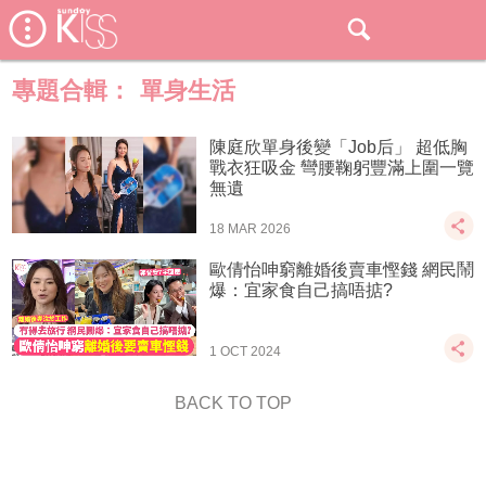
專題合輯：
單身生活
陳庭欣單身後變「Job后」 超低胸
戰衣狂吸金 彎腰鞠躬豐滿上圍一覽
無遺
18 MAR 2026
歐倩怡呻窮離婚後賣車慳錢 網民鬧
爆：宜家食自己搞唔掂?
1 OCT 2024
BACK TO TOP