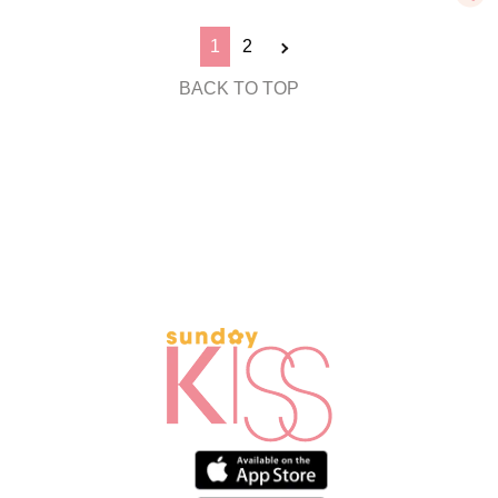
1
2
BACK TO TOP