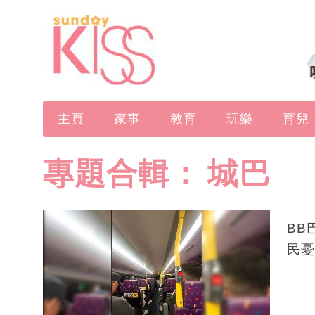
主頁
家事
教育
玩樂
育兒
專題合輯：
城巴
BB
民憂