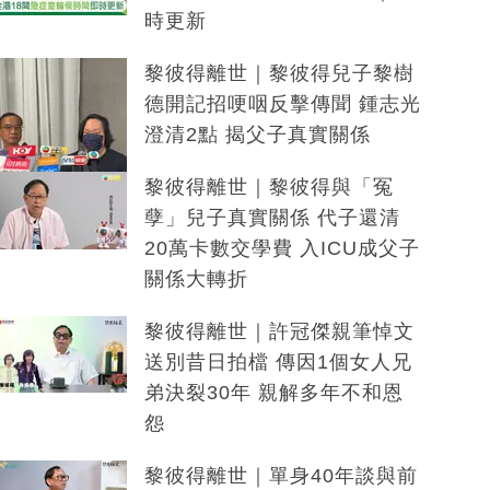
時更新
黎彼得離世｜黎彼得兒子黎樹
德開記招哽咽反擊傳聞 鍾志光
澄清2點 揭父子真實關係
黎彼得離世｜黎彼得與「冤
孽」兒子真實關係 代子還清
20萬卡數交學費 入ICU成父子
關係大轉折
黎彼得離世｜許冠傑親筆悼文
送別昔日拍檔 傳因1個女人兄
弟決裂30年 親解多年不和恩
怨
黎彼得離世｜單身40年談與前