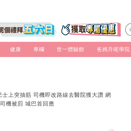
健康
專欄
世一體驗館
爸媽升呢學院
巴士上突抽筋 司機即改路線去醫院獲大讚 網
司機被罰 城巴首回應