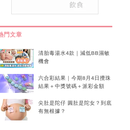
熱門文章
清胎毒湯水4款｜減低BB濕敏
機會
六合彩結果｜今期8月4日攪珠
結果＋中獎號碼＋派彩金額
尖肚是陀仔 圓肚是陀女？到底
有無根據？