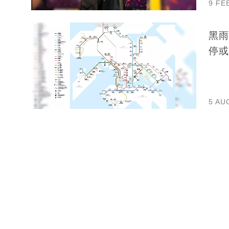
9 FE
黑雨
停或
5 AU