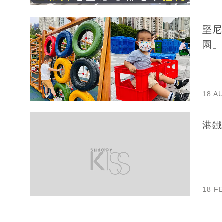
堅尼
園」
18 A
港鐵
18 F