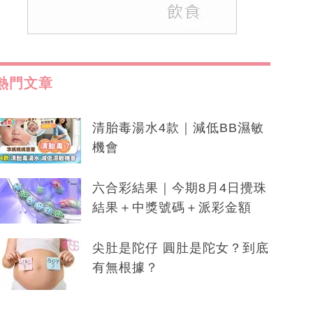
熱門文章
清胎毒湯水4款｜減低BB濕敏
機會
六合彩結果｜今期8月4日攪珠
結果＋中獎號碼＋派彩金額
尖肚是陀仔 圓肚是陀女？到底
有無根據？