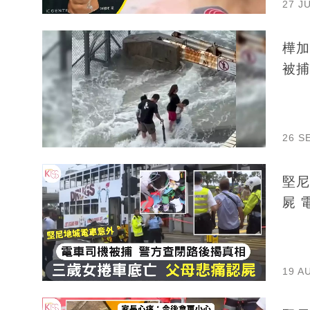
27 J
樺加
被捕
26 S
堅尼
屍 
19 A