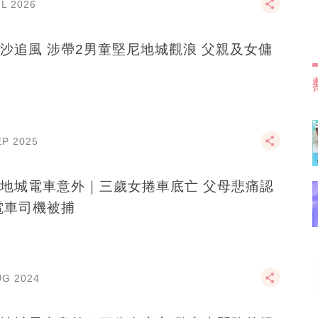
UL 2026
沙追風 涉帶2男童堅尼地城觀浪 父親及女傭
EP 2025
地城電車意外｜三歲女捲車底亡 父母悲痛認
電車司機被捕
UG 2024