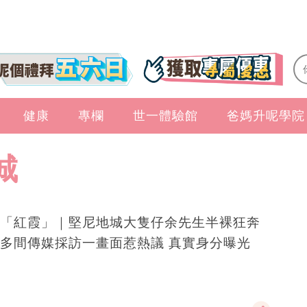
健康
專欄
世一體驗館
爸媽升呢學院
城
「紅霞」｜堅尼地城大隻仔余先生半裸狂奔
多間傳媒採訪一畫面惹熱議 真實身分曝光