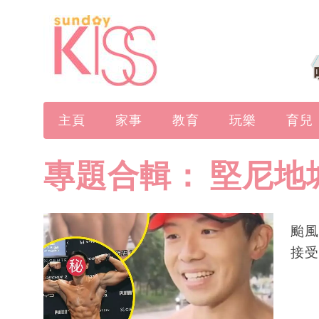
主頁
家事
教育
玩樂
育兒
專題合輯：
堅尼地
颱風
接受