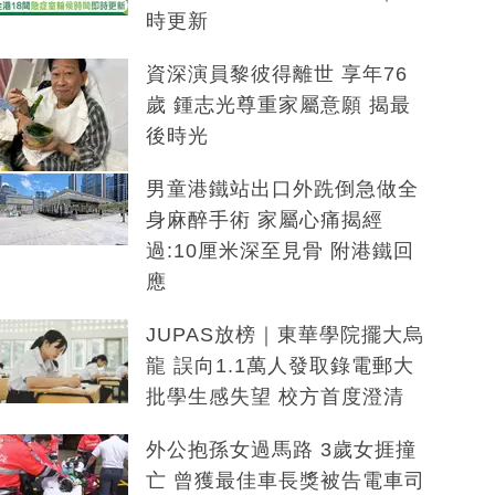
時更新
資深演員黎彼得離世 享年76
歲 鍾志光尊重家屬意願 揭最
後時光
男童港鐵站出口外跣倒急做全
身麻醉手術 家屬心痛揭經
過:10厘米深至見骨 附港鐵回
應
JUPAS放榜｜東華學院擺大烏
龍 誤向1.1萬人發取錄電郵大
批學生感失望 校方首度澄清
外公抱孫女過馬路 3歲女捱撞
亡 曾獲最佳車長獎被告電車司