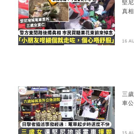
堅尼
真相
16 A
三歲
車公
15 A