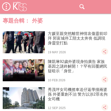
專題合輯：
外婆
方媛至親突然離世神情哀傷靈前叩
拜 郭富城停工陪太太奔喪 低調現
身靈堂打點
19 MAY 2026
陳凱琳92歲外婆現身拍廣告 家族
基因之謎終解開！？罕有回覆網民
疑暗示「身世」
10 FEB 2026
秀茂坪女司機揸車送仔返學撞兩婆
孫 外婆重創不治 警方以涉2罪名拘
女司機
12 SEP 2025