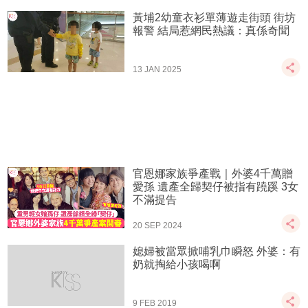
黃埔2幼童衣衫單薄遊走街頭 街坊
報警 結局惹網民熱議：真係奇聞
13 JAN 2025
官恩娜家族爭產戰｜外婆4千萬贈
愛孫 遺產全歸契仔被指有蹺蹊 3女
不滿提告
20 SEP 2024
媳婦被當眾掀哺乳巾瞬怒 外婆：有
奶就掏給小孩喝啊
9 FEB 2019