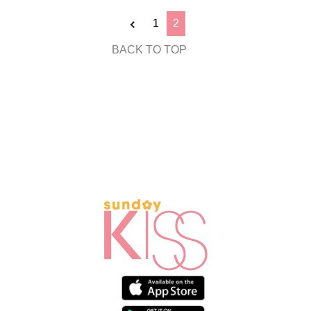
1
2
BACK TO TOP