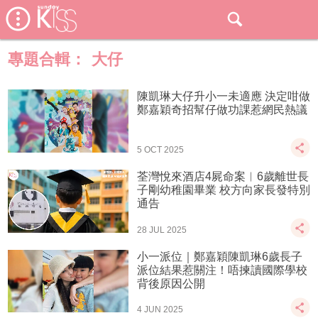
專題合輯：
大仔
陳凱琳大仔升小一未適應 決定咁做
鄭嘉穎奇招幫仔做功課惹網民熱議
5 OCT 2025
荃灣悅來酒店4屍命案︱6歲離世長
子剛幼稚園畢業 校方向家長發特別
通告
28 JUL 2025
小一派位｜鄭嘉穎陳凱琳6歲長子
派位結果惹關注！唔揀讀國際學校
背後原因公開
4 JUN 2025