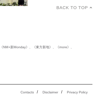
BACK TO TOP
《NM+新Monday》
、
《東方新地》
、
《more》
、
/
/
Contacts
Disclaimer
Privacy Policy