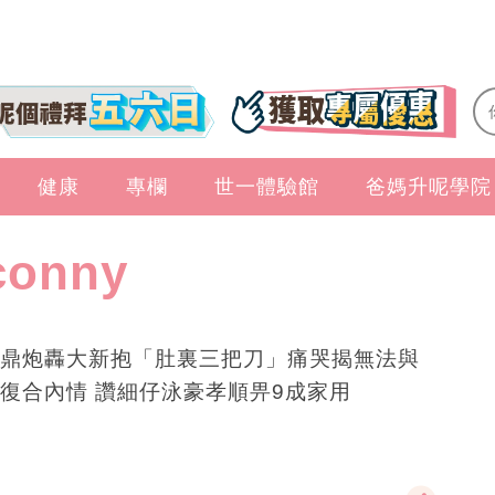
健康
專欄
世一體驗館
爸媽升呢學院
onny
鼎炮轟大新抱「肚裏三把刀」痛哭揭無法與
復合內情 讚細仔泳豪孝順畀9成家用