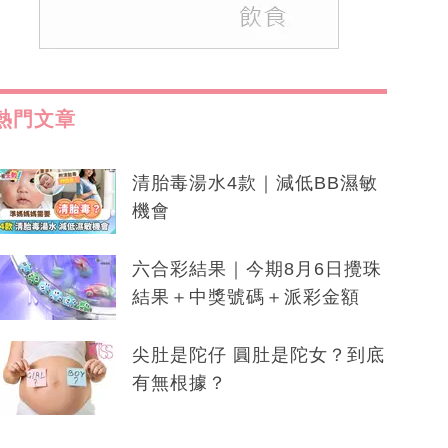
熱門文章
清胎毒湯水4款｜減低BB濕敏
機會
六合彩結果｜今期8月6日攪珠
結果＋中獎號碼＋派彩金額
尖肚是陀仔 圓肚是陀女？到底
有無根據？