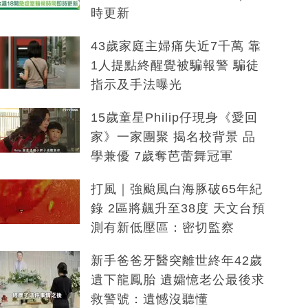
時更新
43歲家庭主婦痛失近7千萬 靠
1人提點終醒覺被騙報警 騙徒
指示及手法曝光
15歲童星Philip仔現身《愛回
家》一家團聚 揭名校背景 品
學兼優 7歲奪芭蕾舞冠軍
打風｜強颱風白海豚破65年紀
錄 2區將飆升至38度 天文台預
測有新低壓區：密切監察
新手爸爸牙醫突離世終年42歲
遺下龍鳳胎 遺孀憶老公最後求
救警號：遺憾沒聽懂