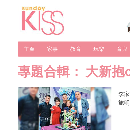
主頁
家事
教育
玩樂
育兒
專題合輯：
大新抱c
李家
施明