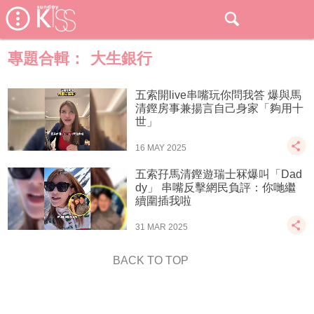
專題合輯：
大生銀行
五索開live串嘴玩你問我答 爆與馬
清鏗房事兼揚言自己身家「夠用十
世」
16 MAY 2025
五索孖馬清鏗遊瑞士冧爆叫「Dad
dy」 串嘴反擊網民負評：你哋繼
續圍插我啦
31 MAR 2025
BACK TO TOP