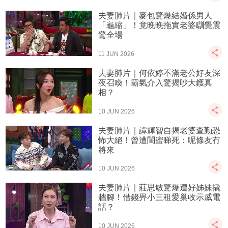
夫妻肺片｜麥包驚爆結婚係男人
「龜縮」！竟晚晚拖實老婆瞓覺震
驚全場
11 JUN 2026
夫妻肺片｜何依婷不滿老公好友深
夜召喚！霸氣介入驚揭吵大鑊真
相？
10 JUN 2026
夫妻肺片｜譚輝智自揭老婆查勤恐
怖大絕！曾遭閨蜜睇死：呢條友冇
將來
10 JUN 2026
夫妻肺片｜莊思敏驚爆遭好姊妹撬
牆腳！借錢畀小三租愛巢收示威電
話？
10 JUN 2026