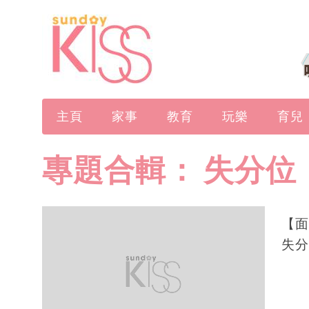
主頁
家事
教育
玩樂
育兒
專題合輯：
失分位
【面
失分