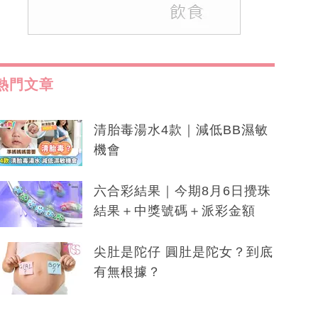
熱門文章
清胎毒湯水4款｜減低BB濕敏
機會
六合彩結果｜今期8月6日攪珠
結果＋中獎號碼＋派彩金額
尖肚是陀仔 圓肚是陀女？到底
有無根據？