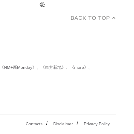
怨
BACK TO TOP
《NM+新Monday》
、
《東方新地》
、
《more》
、
/
/
Contacts
Disclaimer
Privacy Policy