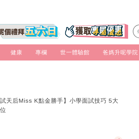
健康
專欄
世一體驗館
爸媽升呢學院
試天后Miss K點金勝手】小學面試技巧 5大
位