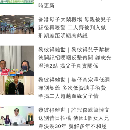
時更新
香港母子大鬧機場 母親被兒子
踢後再咬警 二人齊被判入獄
刑期差距明顯惹熱議
黎彼得離世｜黎彼得兒子黎樹
德開記招哽咽反擊傳聞 鍾志光
澄清2點 揭父子真實關係
黎彼得離世｜契仔黃宗澤低調
痛別契爺 多次低資助手術費
罕揭二人超越血緣父子情
黎彼得離世｜許冠傑親筆悼文
送別昔日拍檔 傳因1個女人兄
弟決裂30年 親解多年不和恩