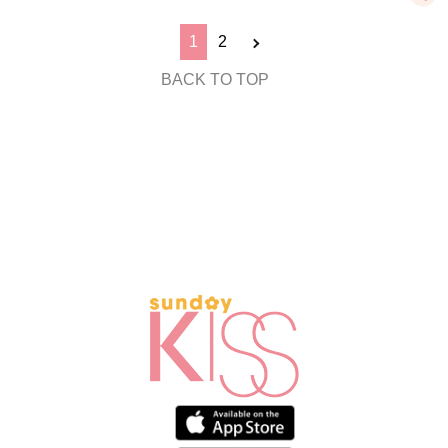
1
2
BACK TO TOP