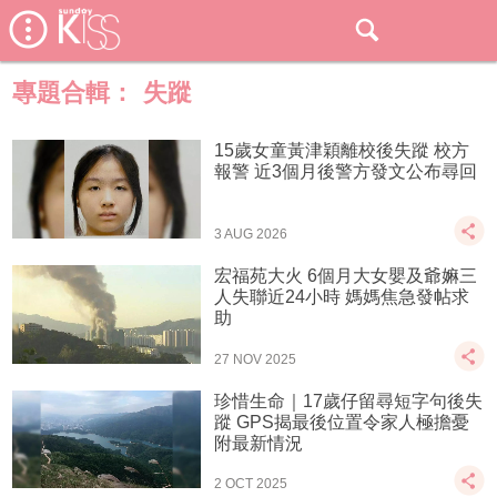
專題合輯：
失蹤
15歲女童黃津穎離校後失蹤 校方
報警 近3個月後警方發文公布尋回
3 AUG 2026
宏福苑大火 6個月大女嬰及爺嫲三
人失聯近24小時 媽媽焦急發帖求
助
27 NOV 2025
珍惜生命｜17歲仔留尋短字句後失
蹤 GPS揭最後位置令家人極擔憂
附最新情況
2 OCT 2025