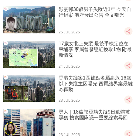
彩雲邨30歲男子失蹤近1年 今天自
行銷案 港府發出公告 全文曝光
25 JUL 2025
17歲女北上失蹤 最後手機定位在
柬埔寨 家屬曾發懸紅換取1物 附最
新情況
24 JUL 2025
香港失蹤案1區被點名屬高危 16歲
以下失蹤主因曝光 西貢結界案最離
奇轟動
23 JUL 2025
尋人｜18歲郭靄筠失蹤9日遺體被
尋獲 搜索團隊憑一重要線索尋回
23 JUL 2025