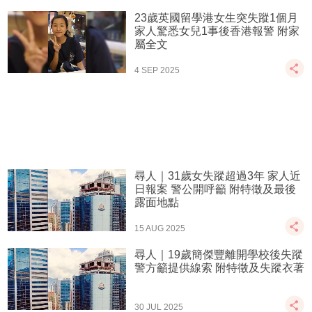
23歲英國留學港女生突失蹤1個月
家人驚悉女兒1事後香港報警 附家
屬全文
4 SEP 2025
尋人｜31歲女失蹤超過3年 家人近
日報案 警公開呼籲 附特徵及最後
露面地點
15 AUG 2025
尋人｜19歲簡傑豐離開學校後失蹤
警方籲提供線索 附特徵及失蹤衣著
30 JUL 2025