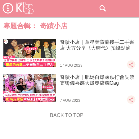
專題合輯：
奇蹟小店
奇蹟小店｜童星黃寶龍接手二手書
店 大方分享《大時代》拍攝點滴
17 AUG 2023
奇蹟小店｜肥媽自爆睇跌打會失禁
支嚳儀喜感大爆發搞爛Gag
7 AUG 2023
BACK TO TOP