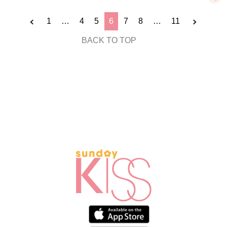
1
…
4
5
6
7
8
…
11
BACK TO TOP