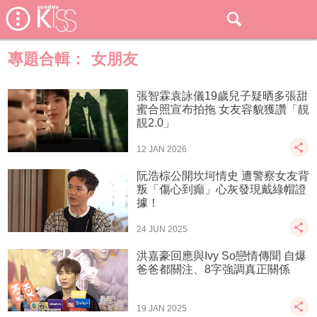
專題合輯：
女朋友
張智霖袁詠儀19歲兒子疑晒多張甜
蜜合照宣布拍拖 女友容貌獲讚「靚
靚2.0」
12 JAN 2026
阮浩棕公開坎坷情史 遭警察女友背
叛「傷心到癲」心灰發現戴綠帽證
據！
24 JUN 2025
洪嘉豪回應與Ivy So戀情傳聞 自爆
爸爸都關注、8字強調真正關係
19 JAN 2025