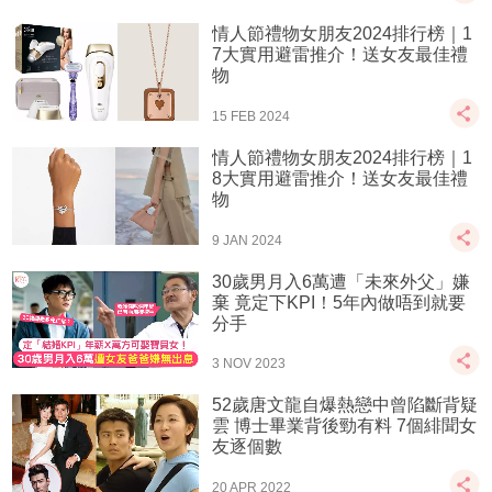
情人節禮物女朋友2024排行榜｜1
7大實用避雷推介！送女友最佳禮
物
15 FEB 2024
情人節禮物女朋友2024排行榜｜1
8大實用避雷推介！送女友最佳禮
物
9 JAN 2024
30歲男月入6萬遭「未來外父」嫌
棄 竟定下KPI！5年內做唔到就要
分手
3 NOV 2023
52歲唐文龍自爆熱戀中曾陷斷背疑
雲 博士畢業背後勁有料 7個緋聞女
友逐個數
20 APR 2022