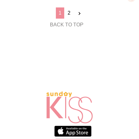
1
2
BACK TO TOP