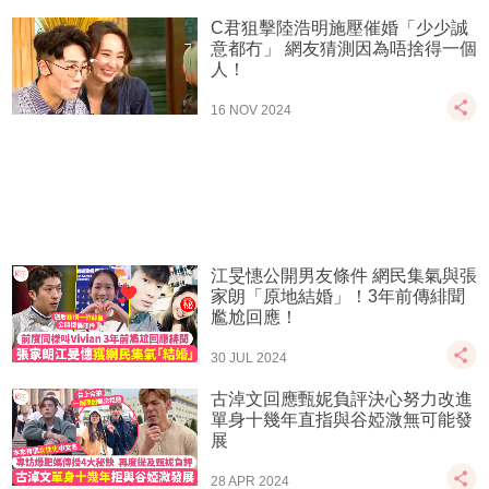
C君狙擊陸浩明施壓催婚「少少誠
意都冇」 網友猜測因為唔捨得一個
人！
16 NOV 2024
江旻憓公開男友條件 網民集氣與張
家朗「原地結婚」！3年前傳緋聞
尷尬回應！
30 JUL 2024
古淖文回應甄妮負評決心努力改進
單身十幾年直指與谷婭溦無可能發
展
28 APR 2024