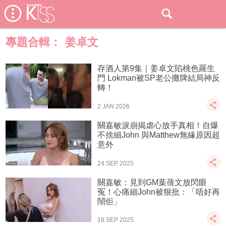
專題合輯：
姜卓文
存酒人第9集｜姜卓文陷桃色羅生
門 Lokman被SP老公攤牌結局神反
轉！
2 JAN 2026
關嘉敏淚崩揭虐心放手真相！自爆
不捨細John 與Matthew無緣原因超
意外
24 SEP 2025
關嘉敏：見到GM葉蒨文放閃眼
冤！心痛細John被狠批：「唔好再
鬧佢」
18 SEP 2025