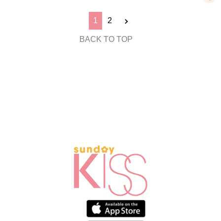
1
2
BACK TO TOP