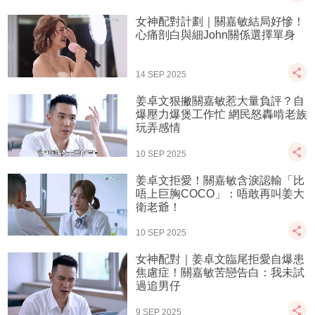
女神配對計劃｜關嘉敏結局好慘！
心痛剖白與細John關係選擇單身
14 SEP 2025
姜卓文狠撇關嘉敏惹大量負評？自
爆壓力爆煲工作忙 網民怒轟啃老族
玩弄感情
10 SEP 2025
姜卓文拒愛！關嘉敏含淚認輸「比
唔上巨胸COCO」：唔敢再叫姜大
衛老爺！
10 SEP 2025
女神配對｜姜卓文臨尾拒愛自爆患
焦慮症！關嘉敏苦戀告白：我未試
過追男仔
9 SEP 2025