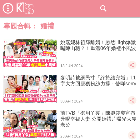
專題合輯：
婚禮
姚嘉妮林祖輝離婚！忽然High爆激
嘴陳山聰？！重溫06年婚禮小風波
18 JUN 2024
麥明詩被網民寸「終於結完婚」11
字大方回應獲粉絲力撐：使咩sorry
30 APR 2024
前TVB「御用丫鬟」陳婉婷突宣布
升呢幸福人妻 公開婚禮片曝光大隻
老公
23 APR 2024