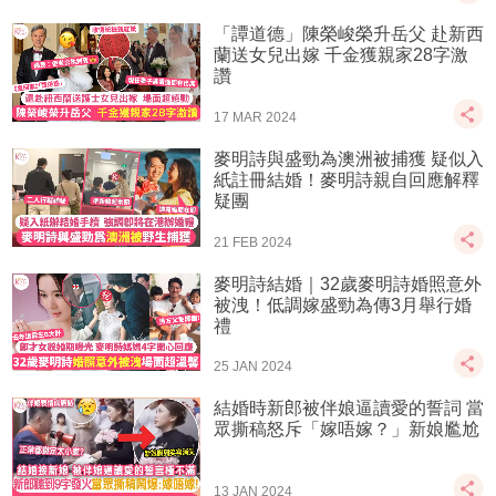
「譚道德」陳榮峻榮升岳父 赴新西
蘭送女兒出嫁 千金獲親家28字激
讚
17 MAR 2024
麥明詩與盛勁為澳洲被捕獲 疑似入
紙註冊結婚！麥明詩親自回應解釋
疑團
21 FEB 2024
麥明詩結婚｜32歲麥明詩婚照意外
被洩！低調嫁盛勁為傳3月舉行婚
禮
25 JAN 2024
結婚時新郎被伴娘逼讀愛的誓詞 當
眾撕稿怒斥「嫁唔嫁？」新娘尷尬
13 JAN 2024