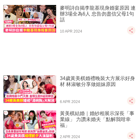
麥明詩自揭李龍基現身婚宴原因 連
辦3場全為6人 忠告勿盡信父母1句
話
10 APR 2024
34歲黃美棋婚禮晚裝大方展示好身
材 林淑敏分享做姐妹原因
6 APR 2024
黃美棋結婚｜婚紗相展示深長「事
業線」 力讚未婚夫「點解我咁幸
福」
2 APR 2024