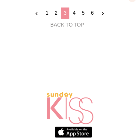
1
2
3
4
5
6
BACK TO TOP