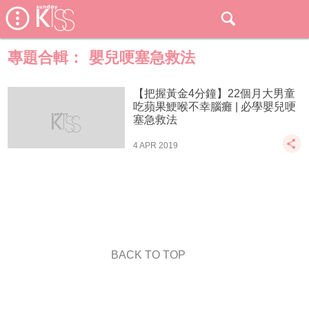
專題合輯：
嬰兒哽塞急救法
【把握黃金4分鐘】22個月大男童
吃蘋果鯁喉不幸腦癱 | 必學嬰兒哽
塞急救法
4 APR 2019
BACK TO TOP