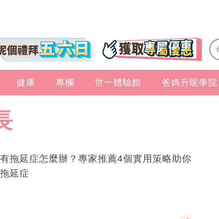
健康
專欄
世一體驗館
爸媽升呢學院
長
有拖延症怎麼辦？專家推薦4個實用策略助你
拖延症