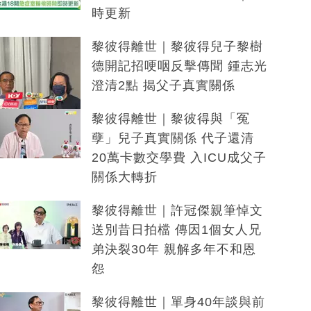
時更新
黎彼得離世｜黎彼得兒子黎樹
德開記招哽咽反擊傳聞 鍾志光
澄清2點 揭父子真實關係
黎彼得離世｜黎彼得與「冤
孽」兒子真實關係 代子還清
20萬卡數交學費 入ICU成父子
關係大轉折
黎彼得離世｜許冠傑親筆悼文
送別昔日拍檔 傳因1個女人兄
弟決裂30年 親解多年不和恩
怨
黎彼得離世｜單身40年談與前