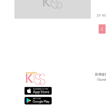
29 N
1
新傳媒
《Sund