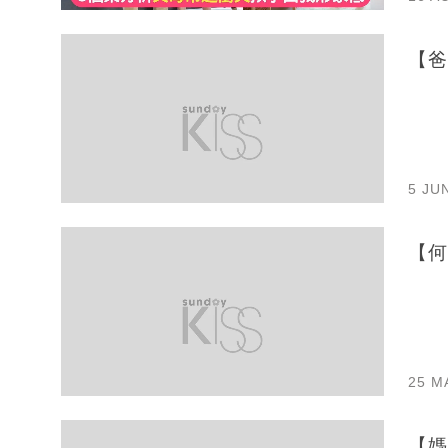
【爸
5 JU
【何
25 M
【媽