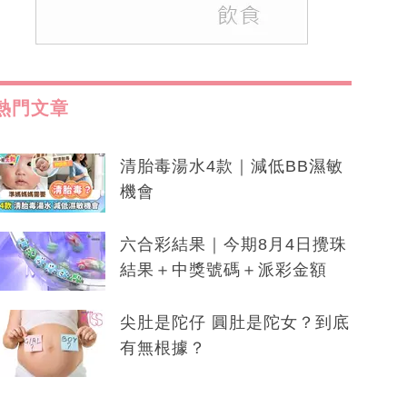
熱門文章
清胎毒湯水4款｜減低BB濕敏
機會
六合彩結果｜今期8月4日攪珠
結果＋中獎號碼＋派彩金額
尖肚是陀仔 圓肚是陀女？到底
有無根據？