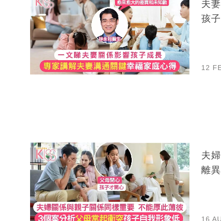
夫妻關係
孩子
12 F
夫婦
離異
16 A