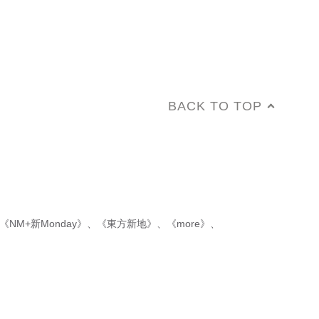
BACK TO TOP
《NM+新Monday》
、
《東方新地》
、
《more》
、