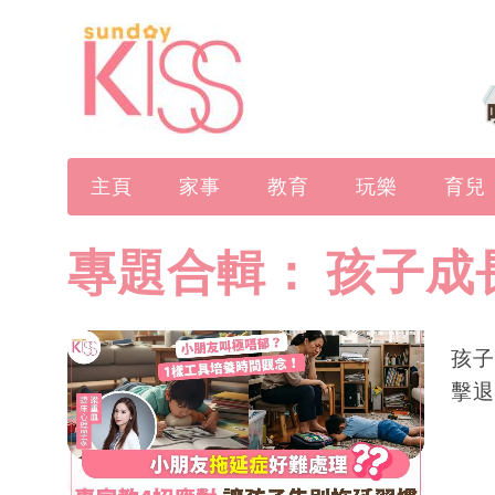
主頁
家事
教育
玩樂
育兒
專題合輯：
孩子成
孩子
擊退