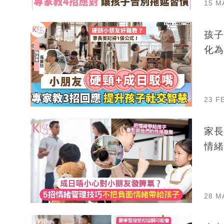
15 M
孩子
化為
23 F
家長
情緒
28 M