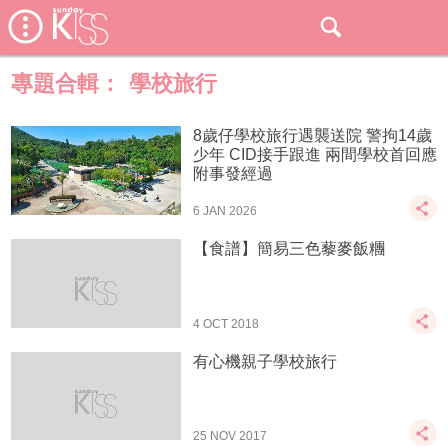
專題合輯：
學校旅行
8歲仔學校旅行遇襲送院 警拘14歲
少年 CID接手跟進 兩間學校首回應
附事發經過
6 JAN 2026
【食譜】簡易三色藜麥飯糰
4 OCT 2018
有心機親子學校旅行
25 NOV 2017