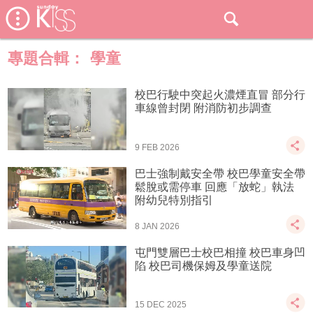
專題合輯：
學童
校巴行駛中突起火濃煙直冒 部分行
車線曾封閉 附消防初步調查
9 FEB 2026
巴士強制戴安全帶 校巴學童安全帶
鬆脫或需停車 回應「放蛇」執法
附幼兒特別指引
8 JAN 2026
屯門雙層巴士校巴相撞 校巴車身凹
陷 校巴司機保姆及學童送院
15 DEC 2025