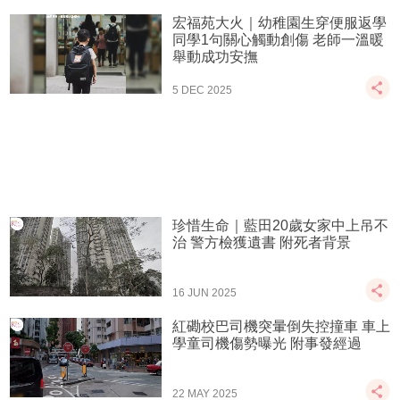
宏福苑大火｜幼稚園生穿便服返學
同學1句關心觸動創傷 老師一溫暖
舉動成功安撫
5 DEC 2025
珍惜生命｜藍田20歲女家中上吊不
治 警方檢獲遺書 附死者背景
16 JUN 2025
紅磡校巴司機突暈倒失控撞車 車上
學童司機傷勢曝光 附事發經過
22 MAY 2025