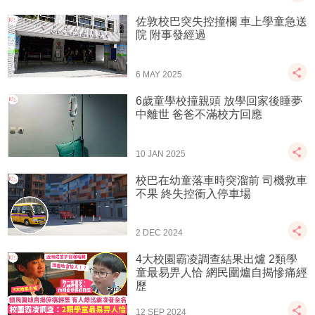
佐敦校巴突失控撞欄 車上學童急送
院 附事發經過
6 MAY 2025
6歲童學校撞親頭 放學回家後睡夢
中離世 爸爸不滿校方回應
10 JAN 2025
校巴在幼童落車時突溜前 司機救車
不果 終失控衝入停車場
2 DEC 2024
4大校園霸凌調查結果出爐 2類學
童最易畀人恰 網民圍爐自揭慘痛經
歷
12 SEP 2024