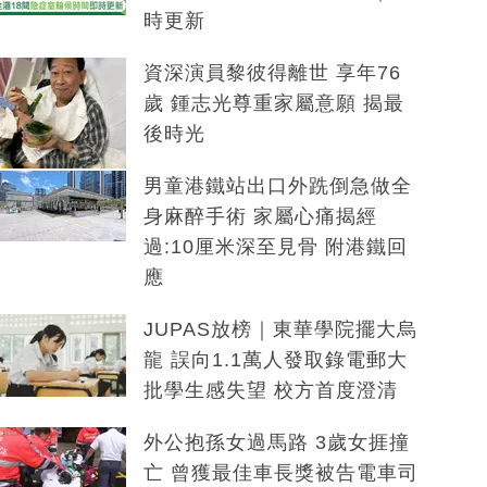
時更新
資深演員黎彼得離世 享年76
歲 鍾志光尊重家屬意願 揭最
後時光
男童港鐵站出口外跣倒急做全
身麻醉手術 家屬心痛揭經
過:10厘米深至見骨 附港鐵回
應
JUPAS放榜｜東華學院擺大烏
龍 誤向1.1萬人發取錄電郵大
批學生感失望 校方首度澄清
外公抱孫女過馬路 3歲女捱撞
亡 曾獲最佳車長獎被告電車司