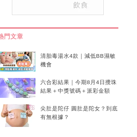
熱門文章
清胎毒湯水4款｜減低BB濕敏
機會
六合彩結果｜今期8月4日攪珠
結果＋中獎號碼＋派彩金額
尖肚是陀仔 圓肚是陀女？到底
有無根據？