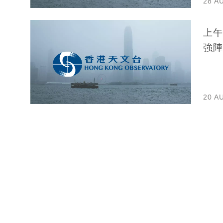
28 A
上午
強陣
20 A