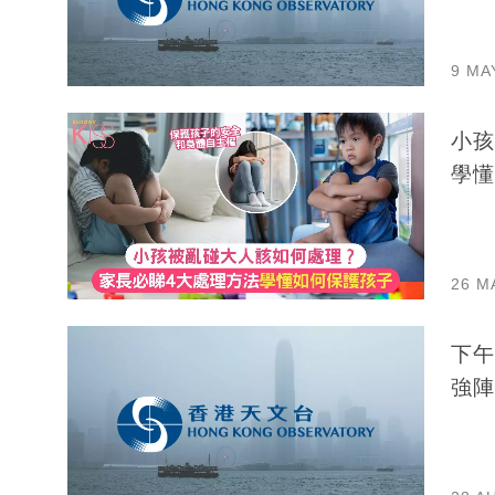
9 MA
小孩
學懂
26 M
下午
強陣