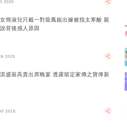
R 2026
女簡淑兒只戴一對龍鳳鈪出嫁被指太寒酸 親
說背後感人原因
UN 2025
淇盛裝高貴出席晚宴 透露留定家傳之寶俾新
AY 2018