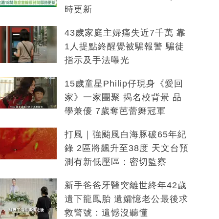
時更新
43歲家庭主婦痛失近7千萬 靠
1人提點終醒覺被騙報警 騙徒
指示及手法曝光
15歲童星Philip仔現身《愛回
家》一家團聚 揭名校背景 品
學兼優 7歲奪芭蕾舞冠軍
打風｜強颱風白海豚破65年紀
錄 2區將飆升至38度 天文台預
測有新低壓區：密切監察
新手爸爸牙醫突離世終年42歲
遺下龍鳳胎 遺孀憶老公最後求
救警號：遺憾沒聽懂