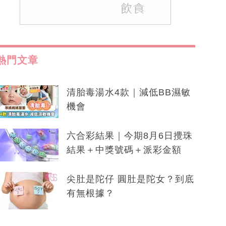
熱門文章
清胎毒湯水4款｜減低BB濕敏
機會
六合彩結果｜今期8月6日攪珠
結果＋中獎號碼＋派彩金額
尖肚是陀仔 圓肚是陀女？到底
有無根據？