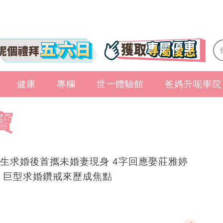
健康
專欄
世一體驗館
爸媽升呢學院
寶
生求婚後首攜未婚妻現身 4字回應娶莊雅婷
 巨型求婚鑽戒來歷成焦點