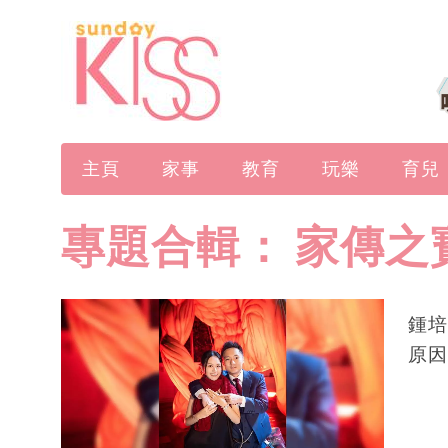
主頁
家事
教育
玩樂
育兒
專題合輯：
家傳之
鍾培
原因