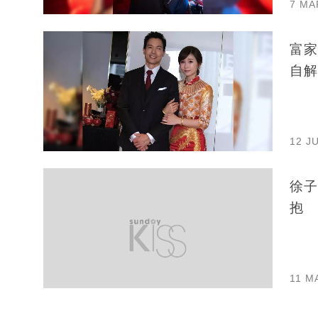
7 MA
富家
自解
12 J
徐子
抱
11 M