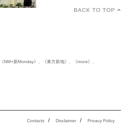
BACK TO TOP
《NM+新Monday》
、
《東方新地》
、
《more》
、
/
/
Contacts
Disclaimer
Privacy Policy