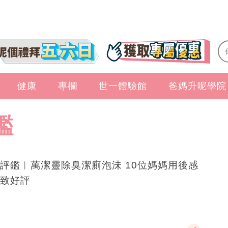
健康
專欄
世一體驗館
爸媽升呢學院
鑑
評鑑︱萬潔靈除臭潔廁泡沬 10位媽媽用後感
致好評