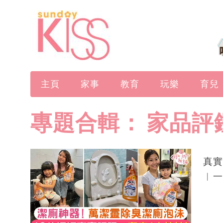
主頁
家事
教育
玩樂
育兒
專題合輯：
家品評
真實
︱一