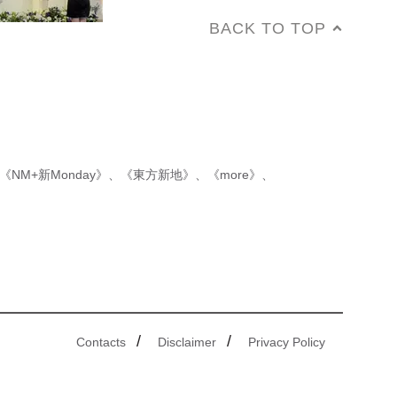
BACK TO TOP
《NM+新Monday》
、
《東方新地》
、
《more》
、
/
/
Contacts
Disclaimer
Privacy Policy