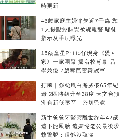
時更新
43歲家庭主婦痛失近7千萬 靠
1人提點終醒覺被騙報警 騙徒
指示及手法曝光
15歲童星Philip仔現身《愛回
家》一家團聚 揭名校背景 品
學兼優 7歲奪芭蕾舞冠軍
打風｜強颱風白海豚破65年紀
錄 2區將飆升至38度 天文台預
測有新低壓區：密切監察
新手爸爸牙醫突離世終年42歲
遺下龍鳳胎 遺孀憶老公最後求
救警號：遺憾沒聽懂