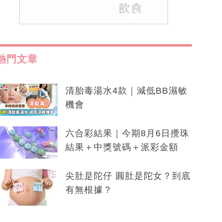
熱門文章
清胎毒湯水4款｜減低BB濕敏
機會
六合彩結果｜今期8月6日攪珠
結果＋中獎號碼＋派彩金額
尖肚是陀仔 圓肚是陀女？到底
有無根據？