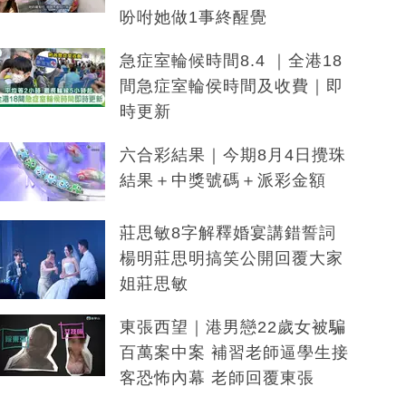
吩咐她做1事終醒覺
急症室輪候時間8.4 ｜全港18
間急症室輪侯時間及收費｜即
時更新
六合彩結果｜今期8月4日攪珠
結果＋中獎號碼＋派彩金額
莊思敏8字解釋婚宴講錯誓詞
楊明莊思明搞笑公開回覆大家
姐莊思敏
東張西望｜港男戀22歲女被騙
百萬案中案 補習老師逼學生接
客恐怖內幕 老師回覆東張