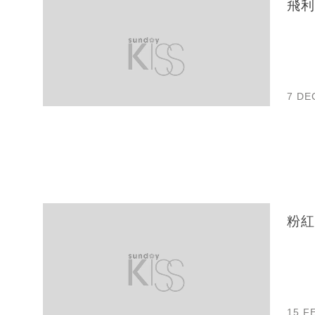
飛利
7 DE
粉紅
15 F