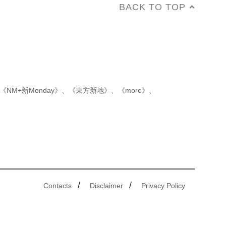
BACK TO TOP
《NM+新Monday》
、
《東方新地》
、
《more》
、
/
/
Contacts
Disclaimer
Privacy Policy