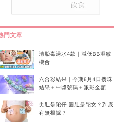
熱門文章
清胎毒湯水4款｜減低BB濕敏
機會
六合彩結果｜今期8月4日攪珠
結果＋中獎號碼＋派彩金額
尖肚是陀仔 圓肚是陀女？到底
有無根據？