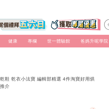
健康
專欄
世一體驗館
爸媽升呢學院
乾鞋 乾衣小法寶 編輯部精選 4件淘寶好用烘
推介