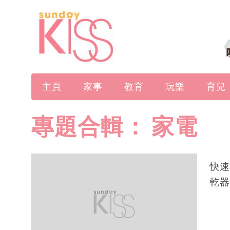
主頁
家事
教育
玩樂
育兒
專題合輯：
家電
快速
乾器