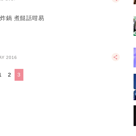
炸鍋 煮餸話咁易
AY 2016
1
2
3