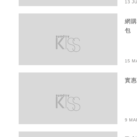
13 J
網購
包
15 M
實惠
9 MA