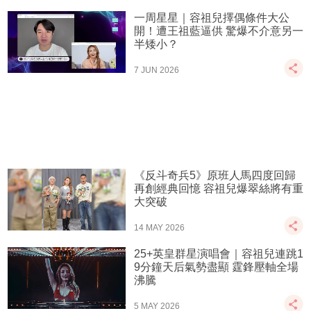
一周星星｜容祖兒擇偶條件大公
開！遭王祖藍逼供 驚爆不介意另一
半矮小？
7 JUN 2026
《反斗奇兵5》原班人馬四度回歸
再創經典回憶 容祖兒爆翠絲將有重
大突破
14 MAY 2026
25+英皇群星演唱會｜容祖兒連跳1
9分鐘天后氣勢盡顯 霆鋒壓軸全場
沸騰
5 MAY 2026