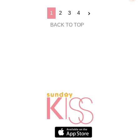
1
2
3
4
BACK TO TOP