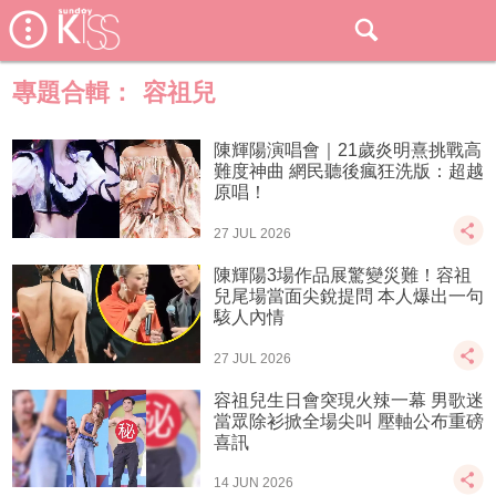
專題合輯：
容祖兒
陳輝陽演唱會｜21歲炎明熹挑戰高
難度神曲 網民聽後瘋狂洗版：超越
原唱！
27 JUL 2026
陳輝陽3場作品展驚變災難！容祖
兒尾場當面尖銳提問 本人爆出一句
駭人內情
27 JUL 2026
容祖兒生日會突現火辣一幕 男歌迷
當眾除衫掀全場尖叫 壓軸公布重磅
喜訊
14 JUN 2026