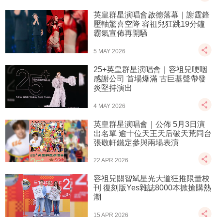
英皇群星演唱會啟德落幕｜謝霆鋒
壓軸驚喜空降 容祖兒狂跳19分鐘
霸氣宣佈再開騷
5 MAY 2026
25+英皇群星演唱會｜容祖兒哽咽
感謝公司 首場爆滿 古巨基聲帶發
炎堅持演出
4 MAY 2026
英皇群星演唱會｜公佈 5月3日演
出名單 逾十位天王天后破天荒同台
張敬軒鐵定參與兩場表演
22 APR 2026
容祖兒關智斌星光大道狂推限量校
刊 復刻版Yes雜誌8000本掀搶購熱
潮
15 APR 2026