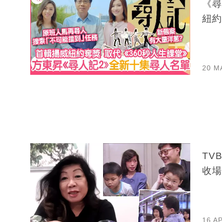
《尋
紐約
20 M
TV
收場
16 A