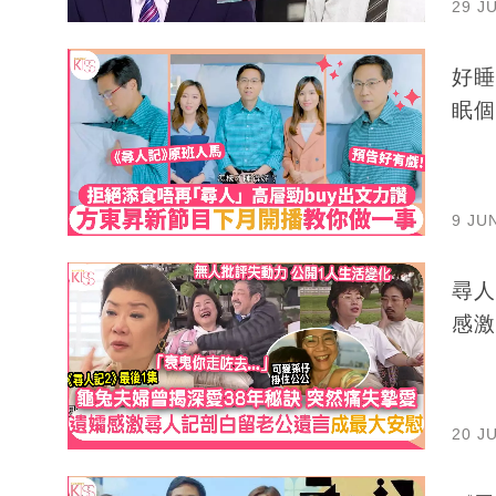
29 J
好睡
眠個
9 JU
尋人記2 | 第1輯
感激
20 J