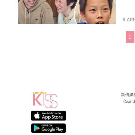
9 AP
1
新傳媒
《Sund