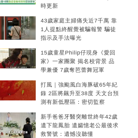
時更新
43歲家庭主婦痛失近7千萬 靠
1人提點終醒覺被騙報警 騙徒
指示及手法曝光
15歲童星Philip仔現身《愛回
家》一家團聚 揭名校背景 品
學兼優 7歲奪芭蕾舞冠軍
打風｜強颱風白海豚破65年紀
錄 2區將飆升至38度 天文台預
測有新低壓區：密切監察
新手爸爸牙醫突離世終年42歲
遺下龍鳳胎 遺孀憶老公最後求
救警號：遺憾沒聽懂