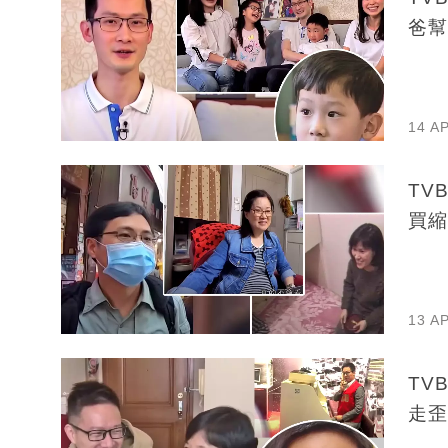
爸幫
14 A
TV
買縮
13 A
TV
走歪