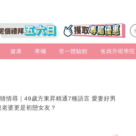
健康
專欄
世一體驗館
爸媽升呢學院
猜情尋｜49歲方東昇精通7種語言 愛妻好男
靚老婆更是初戀女友？