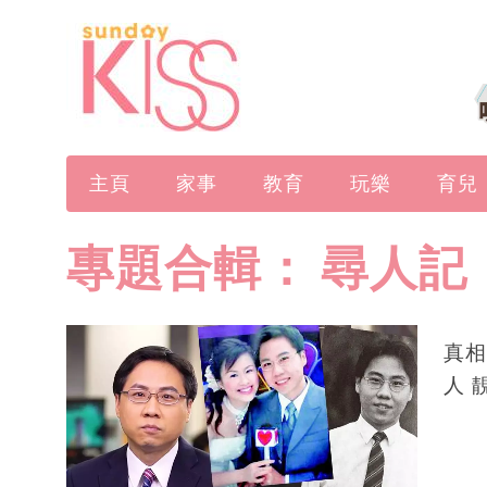
主頁
家事
教育
玩樂
育兒
專題合輯：
尋人記
真相
人 