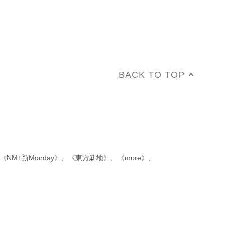
BACK TO TOP
《NM+新Monday》
、
《東方新地》
、
《more》
、