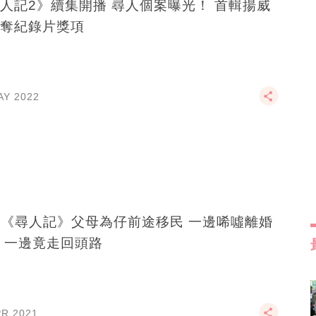
人記2》續集開播 尋人個案曝光！ 首輯揚威
奪紀錄片獎項
AY 2022
B《尋人記》父母為仔前途移民 一邊唏噓離婚
 一邊竟走回頭路
PR 2021