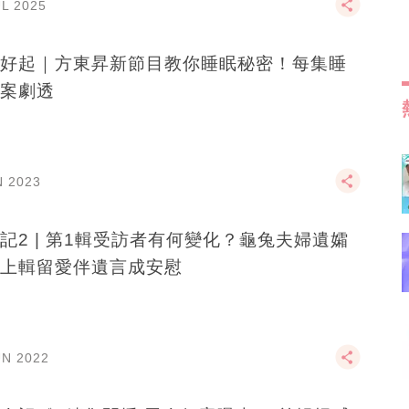
UL 2025
好起｜方東昇新節目教你睡眠秘密！每集睡
案劇透
N 2023
受訪者有何變化？龜兔夫婦遺孀
上輯留愛伴遺言成安慰
UN 2022