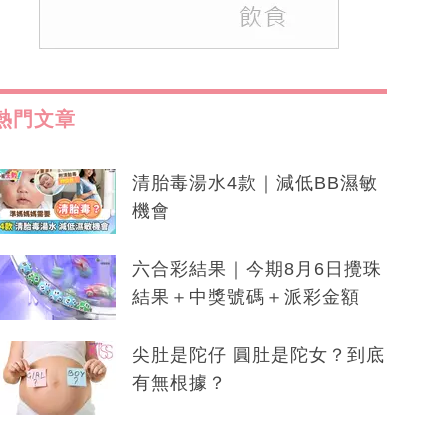
熱門文章
清胎毒湯水4款｜減低BB濕敏
機會
六合彩結果｜今期8月6日攪珠
結果＋中獎號碼＋派彩金額
尖肚是陀仔 圓肚是陀女？到底
有無根據？