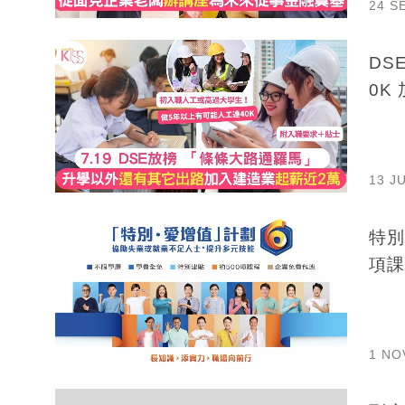
24 S
DS
0K
13 J
特別
項課
1 NO