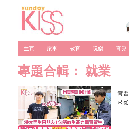
主頁
家事
教育
玩樂
育兒
專題合輯：
就業
實習
來從