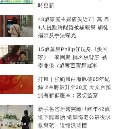
時更新
43歲家庭主婦痛失近7千萬 靠
1人提點終醒覺被騙報警 騙徒
指示及手法曝光
15歲童星Philip仔現身《愛回
家》一家團聚 揭名校背景 品
學兼優 7歲奪芭蕾舞冠軍
打風｜強颱風白海豚破65年紀
錄 2區將飆升至38度 天文台預
測有新低壓區：密切監察
新手爸爸牙醫突離世終年42歲
遺下龍鳳胎 遺孀憶老公最後求
救警號：遺憾沒聽懂