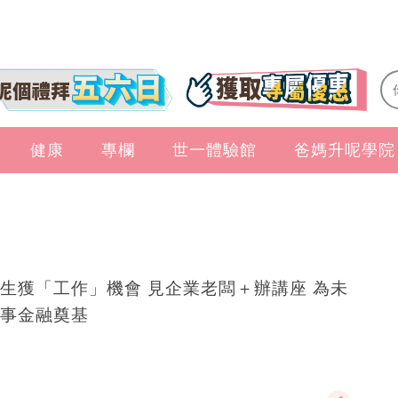
健康
專欄
世一體驗館
爸媽升呢學院
生獲「工作」機會 見企業老闆＋辦講座 為未
事金融奠基