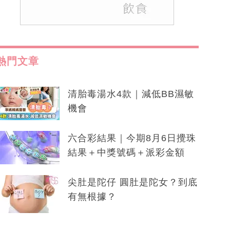
熱門文章
清胎毒湯水4款｜減低BB濕敏
機會
六合彩結果｜今期8月6日攪珠
結果＋中獎號碼＋派彩金額
尖肚是陀仔 圓肚是陀女？到底
有無根據？