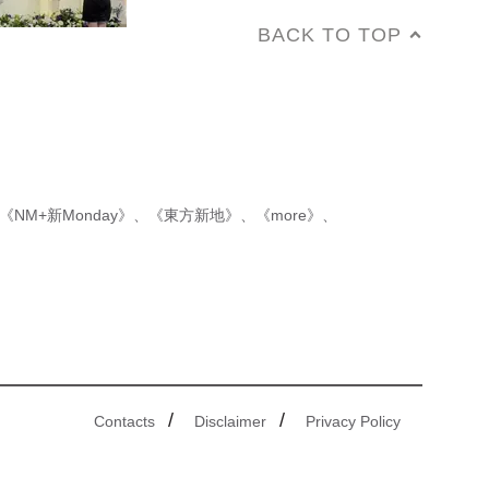
BACK TO TOP
《NM+新Monday》
、
《東方新地》
、
《more》
、
/
/
Contacts
Disclaimer
Privacy Policy