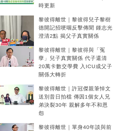
時更新
黎彼得離世｜黎彼得兒子黎樹
德開記招哽咽反擊傳聞 鍾志光
澄清2點 揭父子真實關係
黎彼得離世｜黎彼得與「冤
孽」兒子真實關係 代子還清
20萬卡數交學費 入ICU成父子
關係大轉折
黎彼得離世｜許冠傑親筆悼文
送別昔日拍檔 傳因1個女人兄
弟決裂30年 親解多年不和恩
怨
黎彼得離世｜單身40年談與前