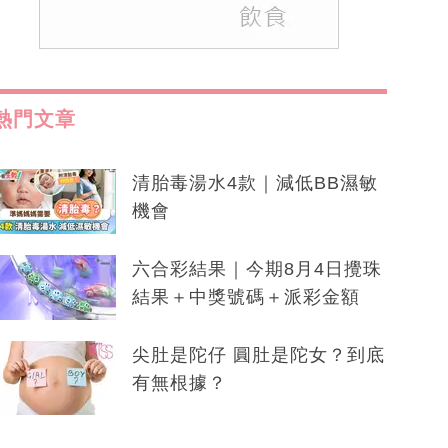
熱門文章
清胎毒湯水4款｜減低BB濕敏
機會
六合彩結果｜今期8月4日攪珠
結果＋中獎號碼＋派彩金額
尖肚是陀仔 圓肚是陀女？到底
有無根據？