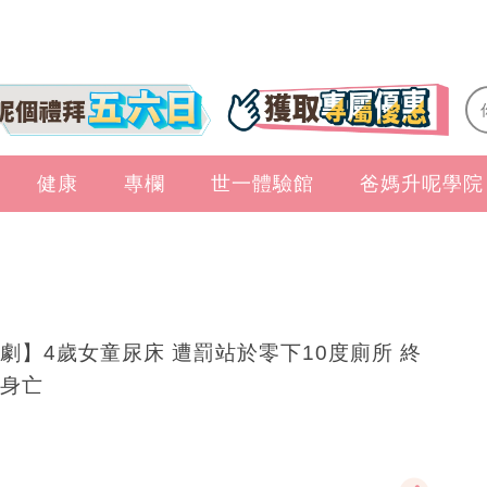
健康
專欄
世一體驗館
爸媽升呢學院
劇】4歲女童尿床 遭罰站於零下10度廁所 終
身亡