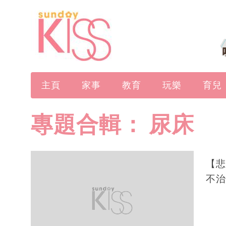
主頁
家事
教育
玩樂
育兒
專題合輯：
尿床
【悲
不治