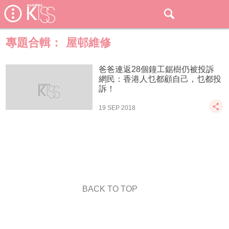
專題合輯：
屋邨維修
爸爸連返28個鐘工鋸樹仍被投訴
網民：香港人乜都顧自己，乜都投
訴！
19 SEP 2018
BACK TO TOP