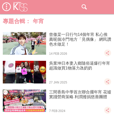
專題合輯：
年宵
曾傲棐一日行勻14個年宵 私心推
薦呢個冷門地方「見偶像」 網民讚
色水做足！
14 FEB 2026
吳業坤日本妻入鄉隨俗逼爆行年宵
超識做買1物落力氹奶奶
27 JAN 2025
三間香島中學首次聯合擺年宵 花墟
實踐營商策略 利潤撥捐慈善團體
7 FEB 2024