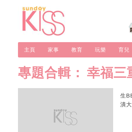
主頁
家事
教育
玩樂
育兒
專題合輯：
幸福三
生B
潰大