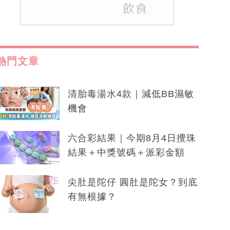
熱門文章
清胎毒湯水4款｜減低BB濕敏
機會
六合彩結果｜今期8月4日攪珠
結果＋中獎號碼＋派彩金額
尖肚是陀仔 圓肚是陀女？到底
有無根據？