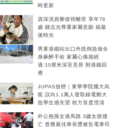
時更新
資深演員黎彼得離世 享年76
歲 鍾志光尊重家屬意願 揭最
後時光
男童港鐵站出口外跣倒急做全
身麻醉手術 家屬心痛揭經
過:10厘米深至見骨 附港鐵回
應
JUPAS放榜｜東華學院擺大烏
龍 誤向1.1萬人發取錄電郵大
批學生感失望 校方首度澄清
外公抱孫女過馬路 3歲女捱撞
亡 曾獲最佳車長獎被告電車司