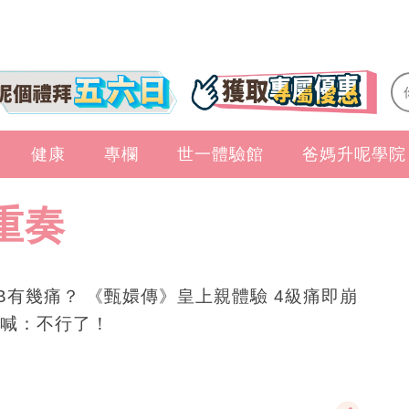
健康
專欄
世一體驗館
爸媽升呢學院
重奏
B有幾痛？ 《甄嬛傳》皇上親體驗 4級痛即崩
喊：不行了！