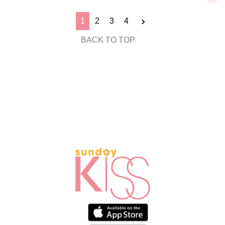
1
2
3
4
BACK TO TOP