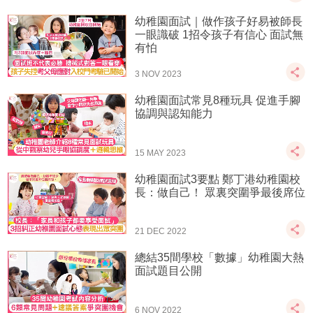
幼稚園面試｜做作孩子好易被師長
一眼識破 1招令孩子有信心 面試無
有怕
3 NOV 2023
幼稚園面試常見8種玩具 促進手腳
協調與認知能力
15 MAY 2023
幼稚園面試3要點 鄭丁港幼稚園校
長：做自己！ 眾裏突圍爭最後席位
21 DEC 2022
總結35間學校「數據」幼稚園大熱
面試題目公開
6 NOV 2022