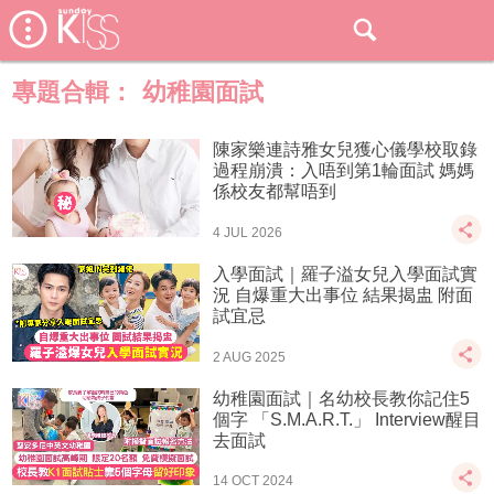
專題合輯：
幼稚園面試
陳家樂連詩雅女兒獲心儀學校取錄
過程崩潰：入唔到第1輪面試 媽媽
係校友都幫唔到
4 JUL 2026
入學面試｜羅子溢女兒入學面試實
況 自爆重大出事位 結果揭盅 附面
試宜忌
2 AUG 2025
幼稚園面試｜名幼校長教你記住5
個字 「S.M.A.R.T.」 Interview醒目
去面試
14 OCT 2024