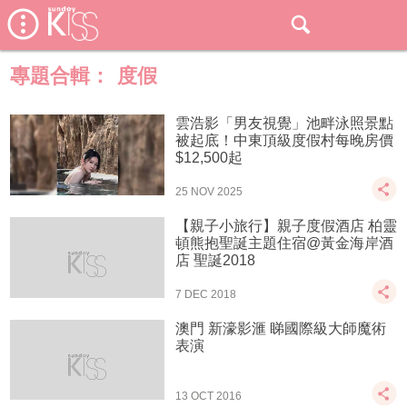
專題合輯：
度假
雲浩影「男友視覺」池畔泳照景點
被起底！中東頂級度假村每晚房價
$12,500起
25 NOV 2025
【親子小旅行】親子度假酒店 柏靈
頓熊抱聖誕主題住宿@黃金海岸酒
店 聖誕2018
7 DEC 2018
澳門 新濠影滙 睇國際級大師魔術
表演
13 OCT 2016