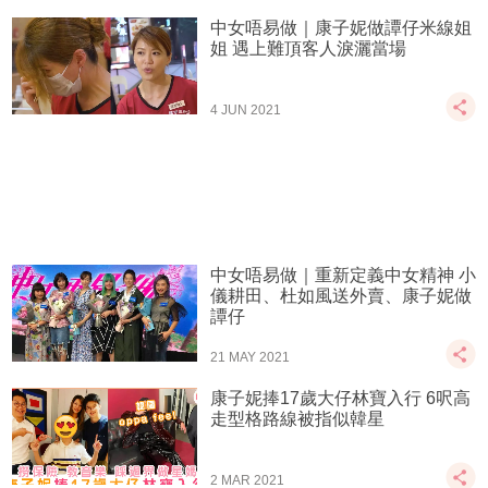
中女唔易做｜康子妮做譚仔米線姐
姐 遇上難頂客人淚灑當場
4 JUN 2021
中女唔易做｜重新定義中女精神 小
儀耕田、杜如風送外賣、康子妮做
譚仔
21 MAY 2021
康子妮捧17歲大仔林寶入行 6呎高
走型格路線被指似韓星
2 MAR 2021