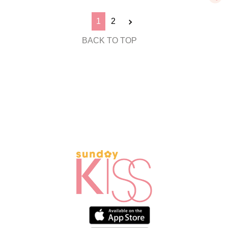
1
2
BACK TO TOP