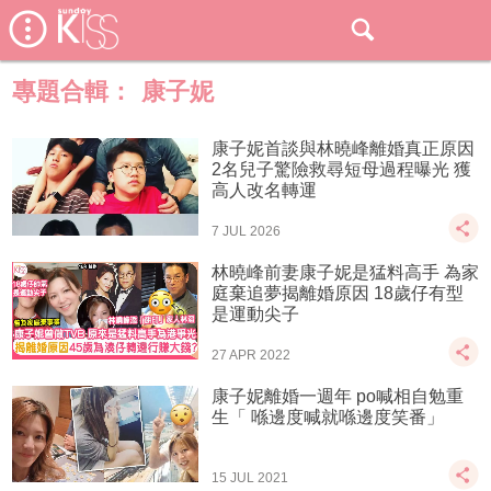
專題合輯：
康子妮
康子妮首談與林曉峰離婚真正原因
2名兒子驚險救尋短母過程曝光 獲
高人改名轉運
7 JUL 2026
林曉峰前妻康子妮是猛料高手 為家
庭棄追夢揭離婚原因 18歲仔有型
是運動尖子
27 APR 2022
康子妮離婚一週年 po喊相自勉重
生「 喺邊度喊就喺邊度笑番」
15 JUL 2021