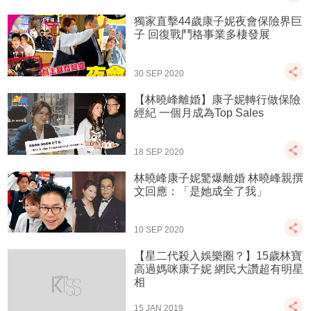
獨家直擊44歲康子妮夜會保險界巨
子 回復戰鬥格事業多棲發展
30 SEP 2020
【林曉峰離婚】康子妮轉行做保險
經紀 一個月成為Top Sales
18 SEP 2020
林曉峰康子妮驚爆離婚 林曉峰親撰
文回應：「是她成全了我」
10 SEP 2020
【星二代殺入娛樂圈？】15歲林寶
高過媽咪康子妮 網民大讚超有明星
相
15 JAN 2019