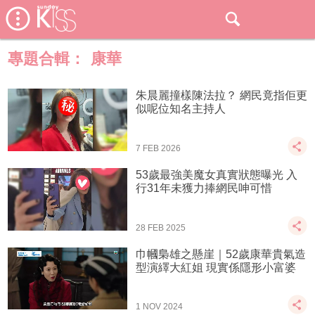
專題合輯：
康華
朱晨麗撞樣陳法拉？ 網民竟指佢更
似呢位知名主持人
7 FEB 2026
53歲最強美魔女真實狀態曝光 入
行31年未獲力捧網民呻可惜
28 FEB 2025
巾幗梟雄之懸崖｜52歲康華貴氣造
型演繹大紅姐 現實係隱形小富婆
1 NOV 2024