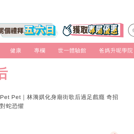
健康
專欄
世一體驗館
爸媽升呢學院
后
Pet Pet｜林漪娸化身廟街歌后過足戲癮 奇招
對蛇恐懼