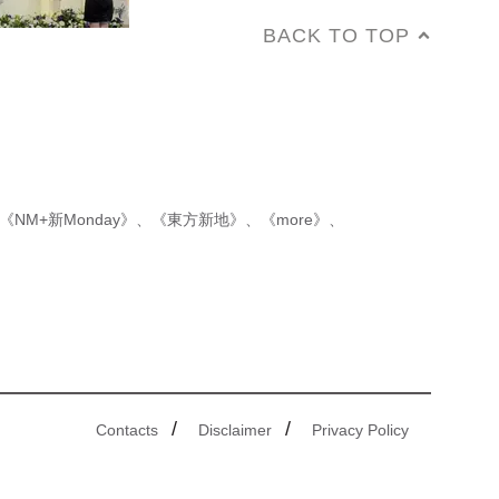
BACK TO TOP
《NM+新Monday》
、
《東方新地》
、
《more》
、
/
/
Contacts
Disclaimer
Privacy Policy