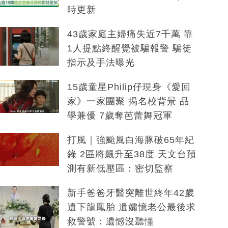
時更新
43歲家庭主婦痛失近7千萬 靠
1人提點終醒覺被騙報警 騙徒
指示及手法曝光
15歲童星Philip仔現身《愛回
家》一家團聚 揭名校背景 品
學兼優 7歲奪芭蕾舞冠軍
打風｜強颱風白海豚破65年紀
錄 2區將飆升至38度 天文台預
測有新低壓區：密切監察
新手爸爸牙醫突離世終年42歲
遺下龍鳳胎 遺孀憶老公最後求
救警號：遺憾沒聽懂