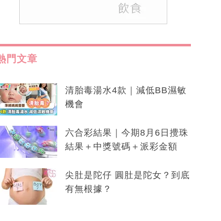
熱門文章
清胎毒湯水4款｜減低BB濕敏
機會
六合彩結果｜今期8月6日攪珠
結果＋中獎號碼＋派彩金額
尖肚是陀仔 圓肚是陀女？到底
有無根據？