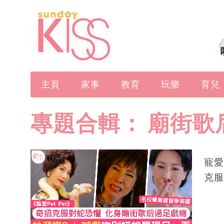
主頁
家事
教育
玩樂
育兒
專題合輯：
廟街歌
寵愛
克服