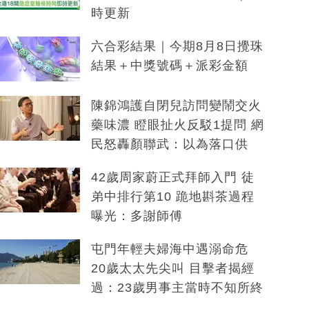
時更新
六合彩結果｜今期8月8日攪珠
結果＋中獎號碼＋派彩金額
陳錦鴻護自閉兒訪問變鬧交火
藥味濃 瞪眼扯火反駁1提問 網
民怒轟顏聯武：以為落口供
42歲周家蔚正式拜師入門 徒
弟中排行第10 跪地斟茶過程
曝光：多謝師傅
屯門年輕夫婦海中遇溺命危
20歲太太先尖叫 目擊者揭經
過：23歲男事主當時不知所終