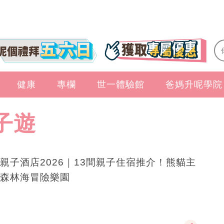
健康
專欄
世一體驗館
爸媽升呢學院
子遊
親子酒店2026｜13間親子住宿推介！熊貓主
森林海冒險樂園