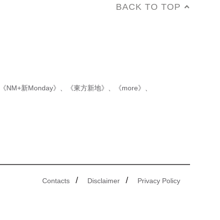
BACK TO TOP
《NM+新Monday》
、
《東方新地》
、
《more》
、
/
/
Contacts
Disclaimer
Privacy Policy