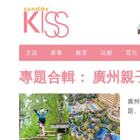
主頁
家事
教育
玩樂
育兒
專題合輯：
廣州親
廣州
題、