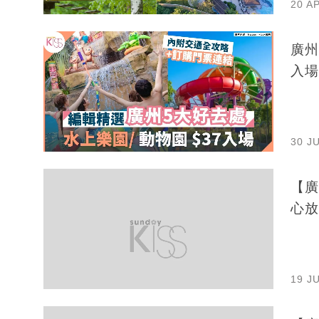
20 A
廣州
入場
30 J
【廣
心放
19 J