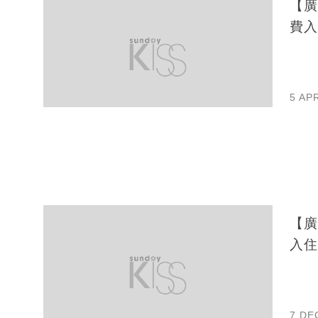
【廣
費入
5 AP
【廣
入住
7 DE