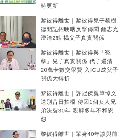
時更新
黎彼得離世｜黎彼得兒子黎樹
德開記招哽咽反擊傳聞 鍾志光
澄清2點 揭父子真實關係
黎彼得離世｜黎彼得與「冤
孽」兒子真實關係 代子還清
20萬卡數交學費 入ICU成父子
關係大轉折
黎彼得離世｜許冠傑親筆悼文
送別昔日拍檔 傳因1個女人兄
弟決裂30年 親解多年不和恩
怨
黎彼得離世｜單身40年談與前