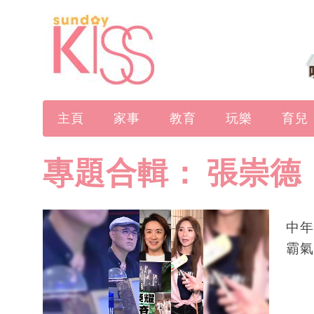
主頁
家事
教育
玩樂
育兒
專題合輯：
張崇德
中年
霸氣