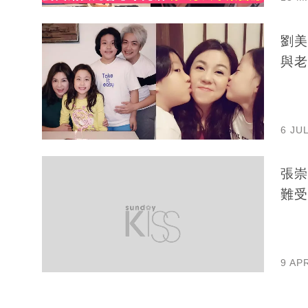
劉美
與老
6 JU
張崇
難受
9 AP