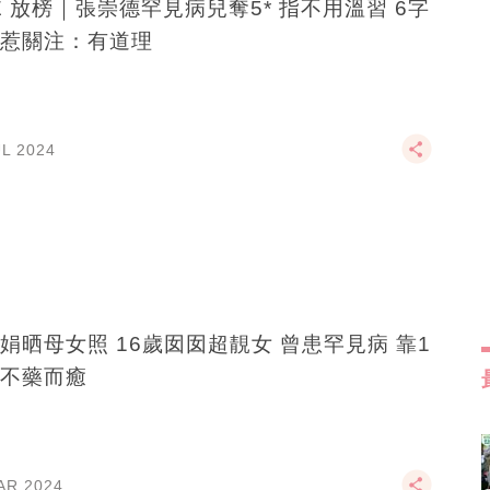
E 放榜｜張崇德罕見病兒奪5* ​​指不用溫習 6字
惹關注：有道理
UL 2024
娟晒母女照 16歲囡囡超靚女 曾患罕見病 靠1
不藥而癒
AR 2024