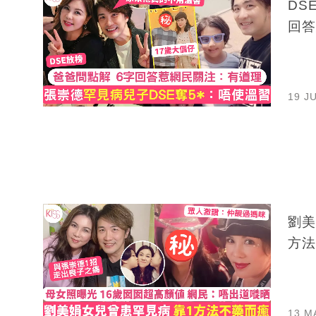
DS
回答
19 J
劉美
方法
13 M