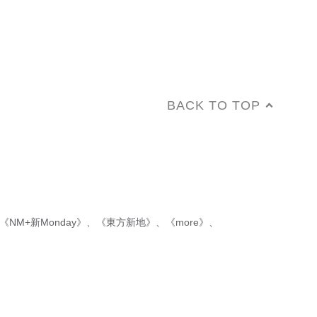
BACK TO TOP
《NM+新Monday》
、
《東方新地》
、
《more》
、