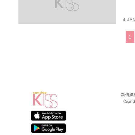
4 JA
1
新傳媒
《Sund