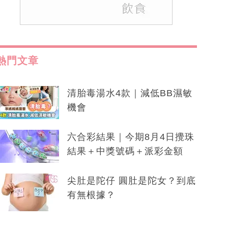
熱門文章
清胎毒湯水4款｜減低BB濕敏
機會
六合彩結果｜今期8月4日攪珠
結果＋中獎號碼＋派彩金額
尖肚是陀仔 圓肚是陀女？到底
有無根據？