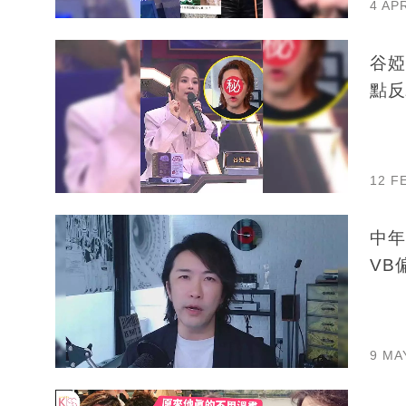
4 AP
谷婭
點反
12 F
中年
VB
9 MA