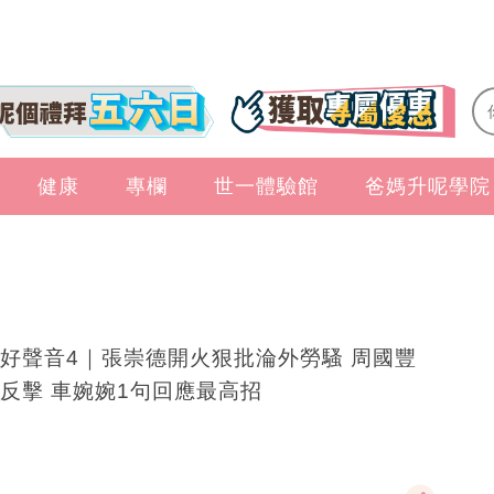
健康
專欄
世一體驗館
爸媽升呢學院
好聲音4｜張崇德開火狠批淪外勞騷 周國豐
反擊 車婉婉1句回應最高招