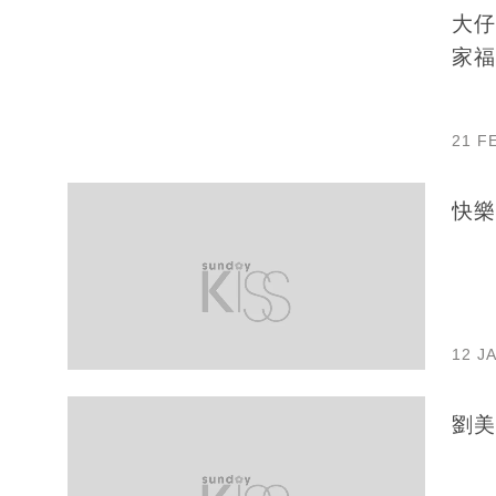
大仔
家福
21 F
快樂
12 J
劉美