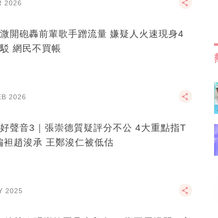
R 2026
溦開砲轟前輩歌手蹭流量 嫌疑人火速現身4
駁 網民不買帳
EB 2026
好聲音3｜張崇德質疑評分不公 4大重點指T
偏袒趙浚承 王鄭浚仁被低估
Y 2025