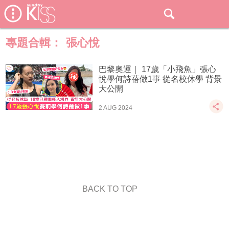
專題合輯：
張心悅
巴黎奧運｜ 17歲「小飛魚」張心
悅學何詩蓓做1事 從名校休學 背景
大公開
2 AUG 2024
BACK TO TOP