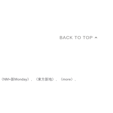
BACK TO TOP
《NM+新Monday》
、
《東方新地》
、
《more》
、