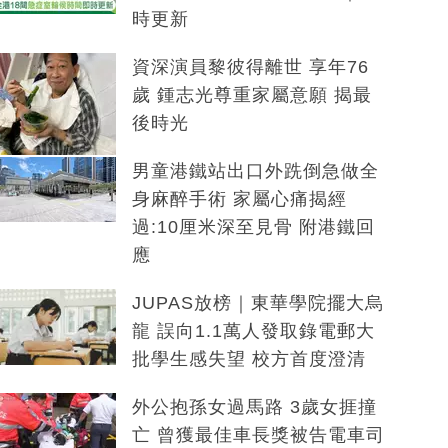
時更新
資深演員黎彼得離世 享年76
歲 鍾志光尊重家屬意願 揭最
後時光
男童港鐵站出口外跣倒急做全
身麻醉手術 家屬心痛揭經
過:10厘米深至見骨 附港鐵回
應
JUPAS放榜｜東華學院擺大烏
龍 誤向1.1萬人發取錄電郵大
批學生感失望 校方首度澄清
外公抱孫女過馬路 3歲女捱撞
亡 曾獲最佳車長獎被告電車司