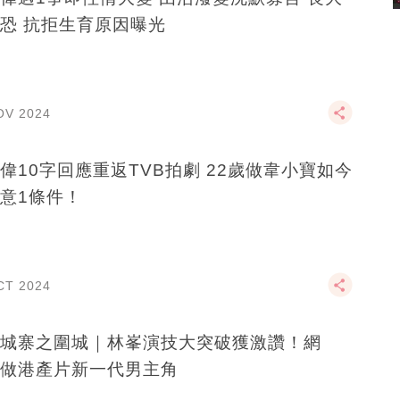
恐 抗拒生育原因曝光
OV 2024
10字回應重返TVB拍劇 22歲做韋小寶如今
意1條件！
CT 2024
城寨之圍城｜林峯演技大突破獲激讚！網
做港產片新一代男主角