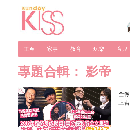
主頁
家事
教育
玩樂
育兒
專題合輯：
影帝
金像
上台