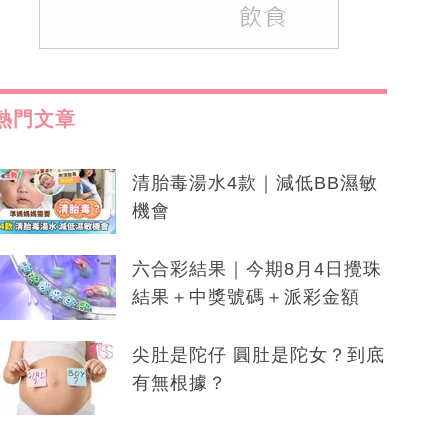
熱門文章
清胎毒湯水4款｜減低BB濕敏
機會
六合彩結果｜今期8月4日攪珠
結果＋中獎號碼＋派彩金額
尖肚是陀仔 圓肚是陀女？到底
有無根據？