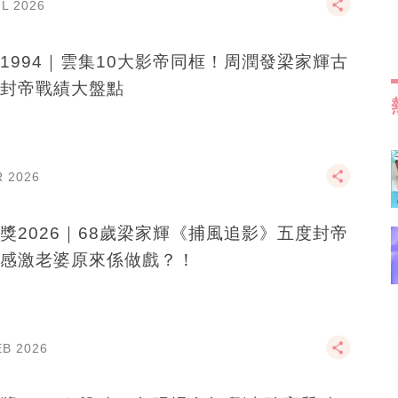
UL 2026
1994｜雲集10大影帝同框！周潤發梁家輝古
封帝戰績大盤點
R 2026
獎2026｜68歲梁家輝《捕風追影》五度封帝
感激老婆原來係做戲？！
EB 2026