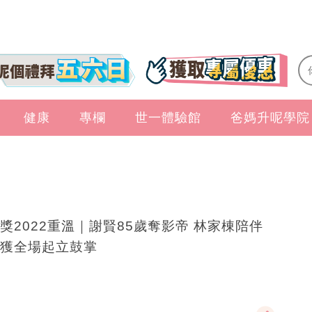
健康
專欄
世一體驗館
爸媽升呢學院
獎2022重溫｜謝賢85歲奪影帝 林家棟陪伴
獲全場起立鼓掌