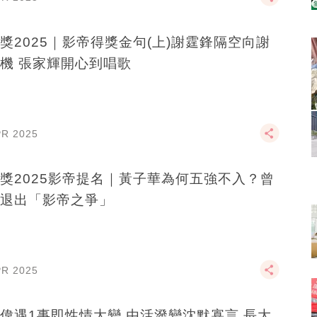
獎2025｜影帝得獎金句(上)謝霆鋒隔空向謝
機 張家輝開心到唱歌
PR 2025
獎2025影帝提名｜黃子華為何五強不入？曾
退出「影帝之爭」
PR 2025
偉遇1事即性情大變 由活潑變沈默寡言 長大