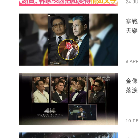
24 J
寒戰
天樂
9 AP
金像
落淚
10 F