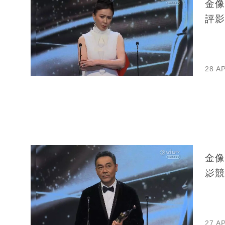
金像
評影
28 A
金像
影競
27 A