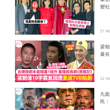
變社
27 N
梁朝偉
最在
12 O
九龍
民：