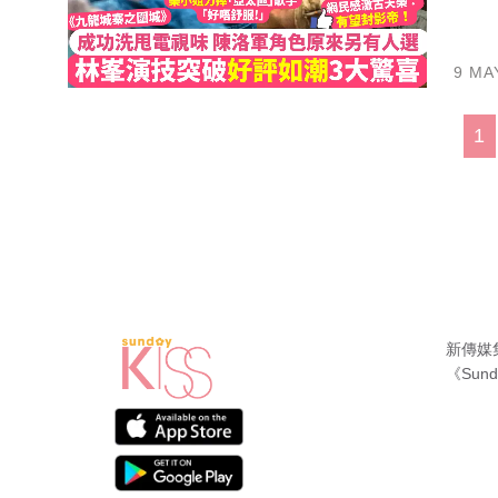
9 MA
1
新傳媒
《Sund