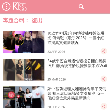
專題合輯：
復出
鄭欣宜神隱3年內地被捕獲近況曝
光 傳備戰《歌手2026》一個小細
節揭真實健康狀況
23 APR 2026
34歲李蘊自爆遭性騷擾公開白鬚男
照片 離婚後逆齡蛻變獲讚零跌Watt
25 MAR 2026
鄭中基前經理人湘湘神隱年半突蒲
頭 初三赤口幸福發文引猜測 IG一
個細節位意外揭最新動向
20 FEB 2026