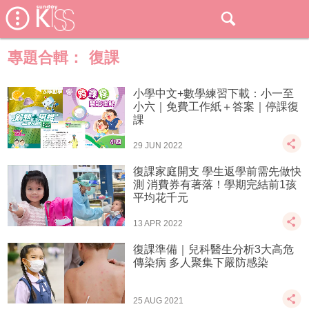
專題合輯：
復課
小學中文+數學練習下載：小一至
小六｜免費工作紙＋答案｜停課復
課
29 JUN 2022
復課家庭開支 學生返學前需先做快
測 消費券有著落！學期完結前1孩
平均花千元
13 APR 2022
復課準備｜兒科醫生分析3大高危
傳染病 多人聚集下嚴防感染
25 AUG 2021