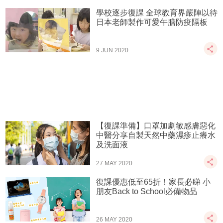
學校逐步復課 全球教育界嚴陣以待
日本老師製作可愛午膳防疫隔板
9 JUN 2020
【復課準備】口罩加劇敏感膚惡化
中醫分享自製天然中藥濕疹止癢水
及洗面液
27 MAY 2020
復課優惠低至65折！家長必睇 小
朋友Back to School必備物品
26 MAY 2020