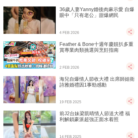
36歲人妻Yanny婚後肉麻示愛 自爆
眼中「只有老公」甜爆網民
4 FEB 2026
Feather & Bone十週年慶靚扒多重
賞專業肉類挑選與烹飪指南
2 FEB 2026
海兒自爆情人節收大禮 出席師姐衛
詩雅婚禮因1事勁感動
19 FEB 2025
前J2台妹梁凱晴情人節送大禮 福
利解鎖豪派超強正面水着照
14 FEB 2025