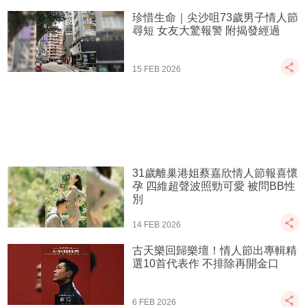
珍惜生命｜尖沙咀73歲男子情人節
尋短 女友大驚報警 附揭發經過
15 FEB 2026
31歲離巢港姐蔡嘉欣情人節報喜懷
孕 四維超聲波照勁可愛 被問BB性
別
14 FEB 2026
古天樂回歸樂壇！情人節出專輯精
選10首代表作 不排除再開金口
6 FEB 2026