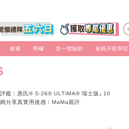
健康
專欄
世一體驗館
爸媽升呢學院
6
評鑑︱惠氏® S-26® ULTIMA® 瑞士版₄ 10
媽分享真實用後感︱MaMa親評