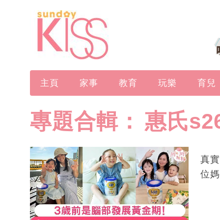
主頁
家事
教育
玩樂
育兒
專題合輯：
惠氏s2
真實
位媽