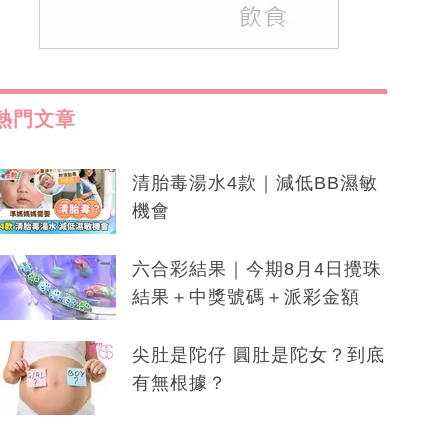
熱門文章
清胎毒湯水4款｜減低BB濕敏
機會
六合彩結果｜今期8月4日攪珠
結果＋中獎號碼＋派彩金額
尖肚是陀仔 圓肚是陀女？到底
有無根據？