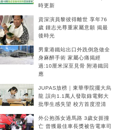
時更新
資深演員黎彼得離世 享年76
歲 鍾志光尊重家屬意願 揭最
後時光
男童港鐵站出口外跣倒急做全
身麻醉手術 家屬心痛揭經
過:10厘米深至見骨 附港鐵回
應
JUPAS放榜｜東華學院擺大烏
龍 誤向1.1萬人發取錄電郵大
批學生感失望 校方首度澄清
外公抱孫女過馬路 3歲女捱撞
亡 曾獲最佳車長獎被告電車司