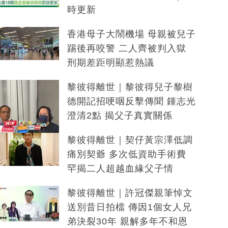
時更新
香港母子大鬧機場 母親被兒子
踢後再咬警 二人齊被判入獄
刑期差距明顯惹熱議
黎彼得離世｜黎彼得兒子黎樹
德開記招哽咽反擊傳聞 鍾志光
澄清2點 揭父子真實關係
黎彼得離世｜契仔黃宗澤低調
痛別契爺 多次低資助手術費
罕揭二人超越血緣父子情
黎彼得離世｜許冠傑親筆悼文
送別昔日拍檔 傳因1個女人兄
弟決裂30年 親解多年不和恩