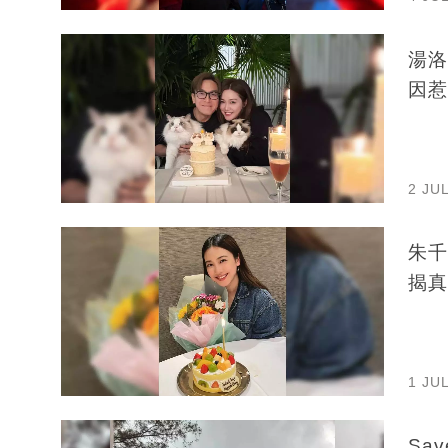
湯洛
因惹
2 JU
朱千
揭真
1 JU
Sa