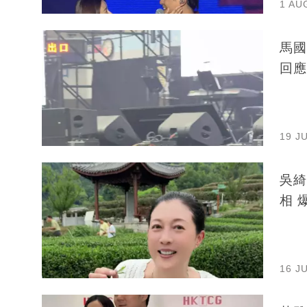
1 AU
馬國
回應
19 J
吳綺
相 
16 J