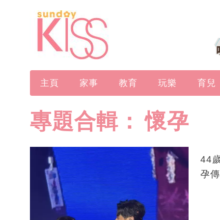
主頁
家事
教育
玩樂
育兒
專題合輯：
懷孕
44
孕傳