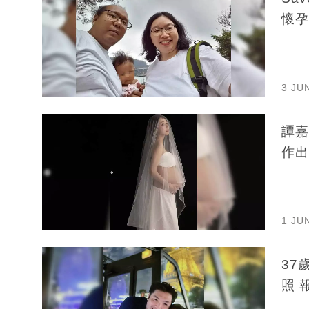
懷孕
3 JU
譚嘉
作出
1 JU
37
照 