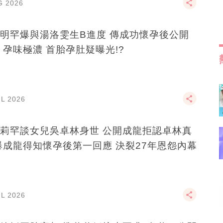
G 2026
明罕爆與湯洛雯生B進度 傳成功懷孕後公開
 孕味極濃 首胎孕肚疑曝光!?
UL 2026
莉罕談女兒吳卓林身世 公開成龍拒認卓林真
爆成龍得知懷孕後第一回應 決裂27年恩怨內幕
UL 2026