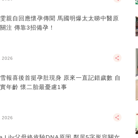
雯親自回應懷孕傳聞 馬國明爆太太睇中醫原
關注 傳靠3招備孕！
L 2026
雪報喜後首挺孕肚現身 原來一直記錯歲數 自
實年齡 懷二胎最憂慮1事
L 2026
ve Lily父母終肯驗DNA原因 鄰居5字形容關女