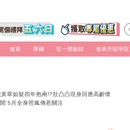
健康
專欄
世一體驗館
爸媽升呢學院
歲黃翠如疑四年抱兩!?肚凸凸現身回應高齡懷
聞 5月全身照瘋傳惹關注