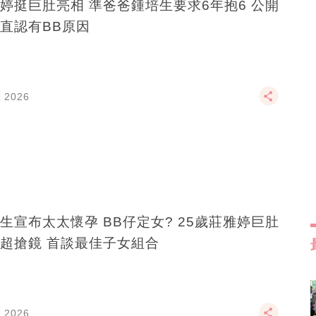
婷挺巨肚亮相 準爸爸鍾培生要求6年抱6 公開
直認有BB原因
L 2026
生宣布太太懷孕 BB仔定女? 25歲莊雅婷巨肚
超搶鏡 首談最佳子女組合
L 2026