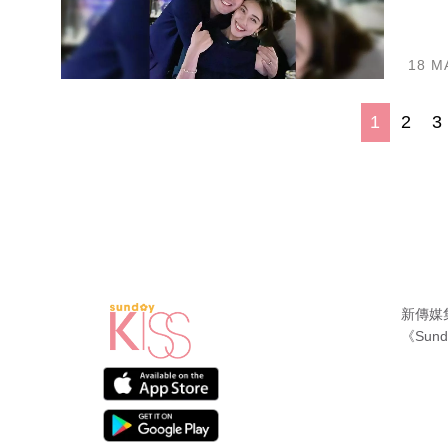
18 M
1
2
3
新傳媒
《Sund