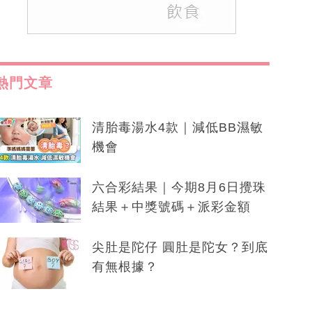
熱門文章
清胎毒湯水4款｜減低BB濕敏
機會
六合彩結果｜今期8月6日攪珠
結果＋中獎號碼＋派彩金額
尖肚是陀仔 圓肚是陀女？到底
有無根據？