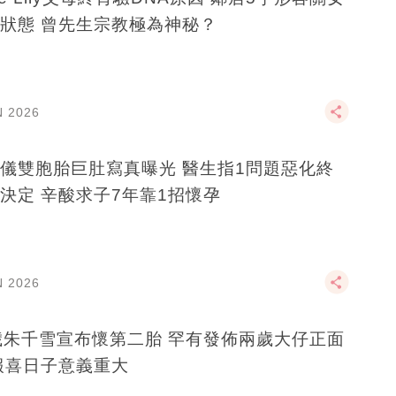
狀態 曾先生宗教極為神秘？
N 2026
儀雙胞胎巨肚寫真曝光 醫生指1問題惡化終
決定 辛酸求子7年靠1招懷孕
N 2026
歲朱千雪宣布懷第二胎 罕有發佈兩歲大仔正面
報喜日子意義重大