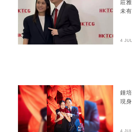
莊雅
未有
4 JU
鍾培
現身
4 JU