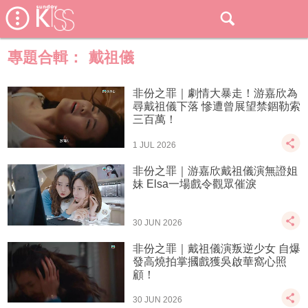
專題合輯：
戴祖儀
非份之罪｜劇情大暴走！游嘉欣為
尋戴祖儀下落 慘遭曾展望禁錮勒索
三百萬！
1 JUL 2026
非份之罪｜游嘉欣戴祖儀演無證姐
妹 Elsa一場戲令觀眾催淚
30 JUN 2026
非份之罪｜戴祖儀演叛逆少女 自爆
發高燒拍掌摑戲獲吳啟華窩心照
顧！
30 JUN 2026