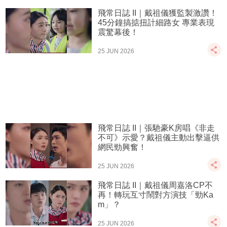
飛常日誌 II｜戴祖儀獲監製激讚！
45分鐘搞掂扭計細路女 專業表現
震驚幕後！
25 JUN 2026
飛常日誌 II｜張馳豪K房唱《非走
不可》示愛？戴祖儀主動出擊逼供
網民勁興奮！
25 JUN 2026
飛常日誌 II｜戴祖儀周嘉洛CP不
再！轉玩互寸鬧對方演技「勁Ka
m」？
25 JUN 2026