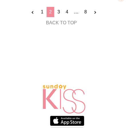
1
2
3
4
…
8
BACK TO TOP