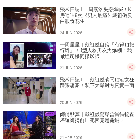
飛常日誌 II｜周嘉洛失戀爆喊！K
房連唱8次《男人最痛》戴祖儀反
白眼食花生
24 JUN 2026
一周星星｜戴祖儀自誇「冇得頂旅
行腳」！J型人格男友力爆棚：我
做埋司機同攝影師！
21 JUN 2026
飛常日誌 II ｜戴祖儀演惡頂港女狂
踩張馳豪！私下大爆對方真實一面
20 JUN 2026
師傅點算｜戴祖儀驚爆曾當街捉姦
塔羅師揭前世死因竟是關鍵？
21 APR 2026