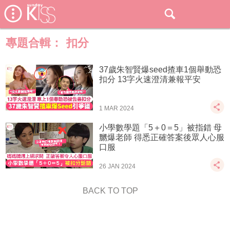
專題合輯：
扣分
37歲朱智賢爆seed揸車1個舉動恐
扣分 13字火速澄清兼報平安
1 MAR 2024
小學數學題「5＋0＝5」被指錯 母
嬲爆老師 得悉正確答案後眾人心服
口服
26 JAN 2024
BACK TO TOP