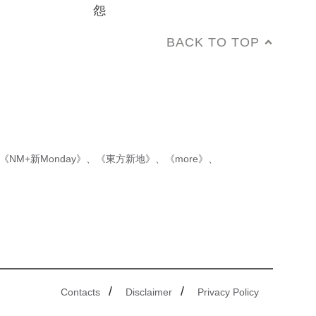
怨
BACK TO TOP
《NM+新Monday》
、
《東方新地》
、
《more》
、
/
/
Contacts
Disclaimer
Privacy Policy