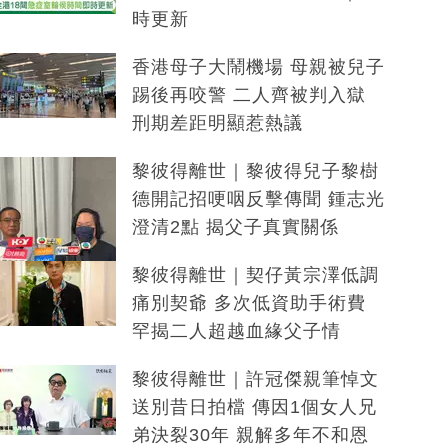
時更新
香港母子大鬧機場 母親被兒子
踢後再咬警 二人齊被判入獄
刑期差距明顯惹熱議
黎彼得離世｜黎彼得兒子黎樹
德開記招哽咽反擊傳聞 鍾志光
澄清2點 揭父子真實關係
黎彼得離世｜契仔黃宗澤低調
痛別契爺 多次低資助手術費
罕揭二人超越血緣父子情
黎彼得離世｜許冠傑親筆悼文
送別昔日拍檔 傳因1個女人兄
弟決裂30年 親解多年不和恩