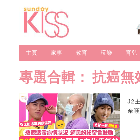
主頁
家事
教育
玩樂
育兒
專題合輯：
抗癌無
J2
奈嘆