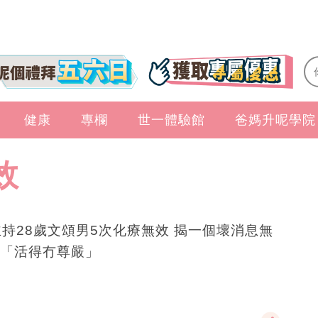
健康
專欄
世一體驗館
爸媽升呢學院
效
主持28歲文頌男5次化療無效 揭一個壞消息無
「活得冇尊嚴」