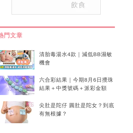
熱門文章
清胎毒湯水4款｜減低BB濕敏
機會
六合彩結果｜今期8月6日攪珠
結果＋中獎號碼＋派彩金額
尖肚是陀仔 圓肚是陀女？到底
有無根據？