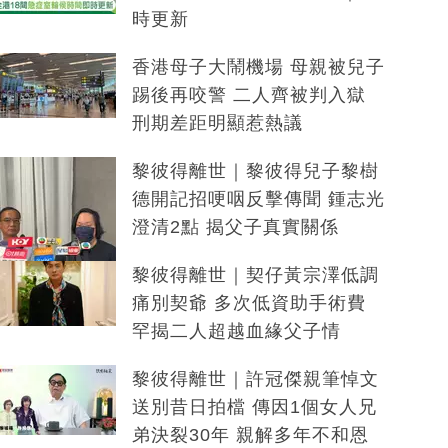
時更新
香港母子大鬧機場 母親被兒子
踢後再咬警 二人齊被判入獄
刑期差距明顯惹熱議
黎彼得離世｜黎彼得兒子黎樹
德開記招哽咽反擊傳聞 鍾志光
澄清2點 揭父子真實關係
黎彼得離世｜契仔黃宗澤低調
痛別契爺 多次低資助手術費
罕揭二人超越血緣父子情
黎彼得離世｜許冠傑親筆悼文
送別昔日拍檔 傳因1個女人兄
弟決裂30年 親解多年不和恩