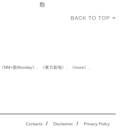
怨
BACK TO TOP
《NM+新Monday》
、
《東方新地》
、
《more》
、
/
/
Contacts
Disclaimer
Privacy Policy