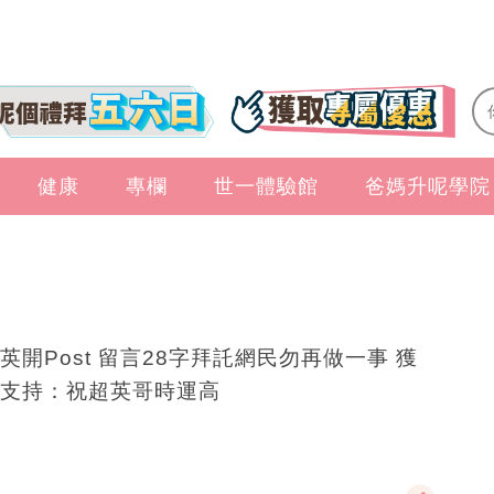
健康
專欄
世一體驗館
爸媽升呢學院
英開Post 留言28字拜託網民勿再做一事 獲
支持：祝超英哥時運高