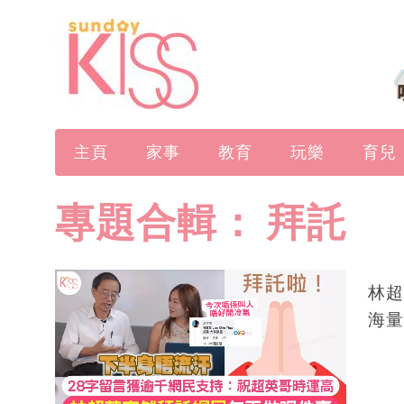
主頁
家事
教育
玩樂
育兒
專題合輯：
拜託
林超
海量