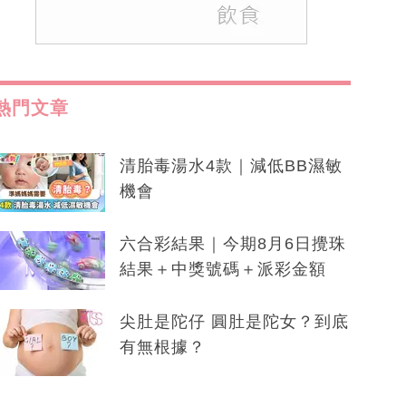
熱門文章
清胎毒湯水4款｜減低BB濕敏
機會
六合彩結果｜今期8月6日攪珠
結果＋中獎號碼＋派彩金額
尖肚是陀仔 圓肚是陀女？到底
有無根據？